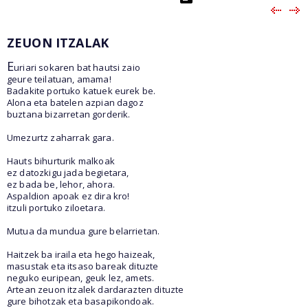
ZEUON ITZALAK
E
uriari sokaren bat hautsi zaio
geure teilatuan, amama!
Badakite portuko katuek eurek be.
Alona eta batelen azpian dagoz
buztana bizarretan gorderik.
Umezurtz zaharrak gara.
Hauts bihurturik malkoak
ez datozkigu jada begietara,
ez bada be, lehor, ahora.
Aspaldion apoak ez dira kro!
itzuli portuko ziloetara.
Mutua da mundua gure belarrietan.
Haitzek ba iraila eta hego haizeak,
masustak eta itsaso bareak dituzte
neguko euripean, geuk lez, amets.
Artean zeuon itzalek dardarazten dituzte
gure bihotzak eta basapikondoak.