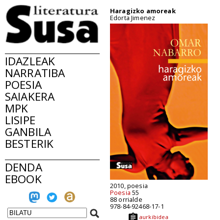
Haragizko amoreak
Edorta Jimenez
IDAZLEAK
NARRATIBA
POESIA
SAIAKERA
MPK
LISIPE
GANBILA
BESTERIK
DENDA
EBOOK
2010, poesia
Poesia
55
88 orrialde
978-84-92468-17-1
aurkibidea