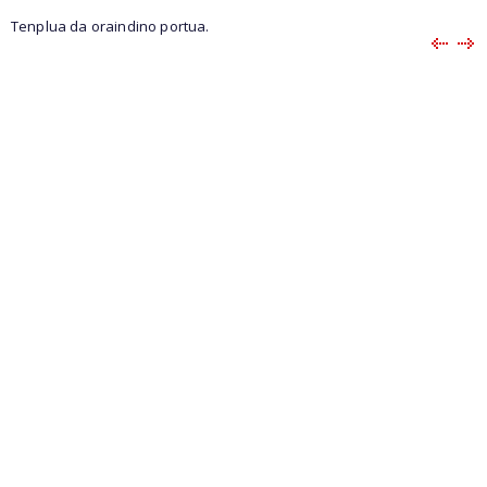
Tenplua da oraindino portua.