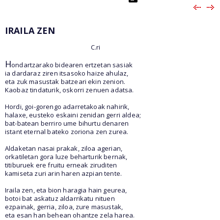
IRAILA ZEN
C.ri
H
ondartzarako bidearen ertzetan sasiak
ia dardaraz ziren itsasoko haize ahulaz,
eta zuk masustak batzeari ekin zenion.
Kaobaz tindaturik, oskorri zenuen adatsa.
Hordi, goi-gorengo adarretakoak nahirik,
halaxe, eusteko eskaini zenidan gerri aldea;
bat-batean berriro ume bihurtu denaren
istant eternal bateko zoriona zen zurea.
Aldaketan nasai prakak, ziloa agerian,
orkatiletan gora luze beharturik bernak,
titiburuek ere fruitu erneak ziruditen
kamiseta zuri arin haren azpian tente.
Iraila zen, eta bion haragia hain geurea,
botoi bat askatuz aldarrikatu nituen
ezpainak, gerria, ziloa, zure masustak,
eta esan han behean ohantze zela harea.