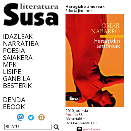
Haragizko amoreak
Edorta Jimenez
IDAZLEAK
NARRATIBA
POESIA
SAIAKERA
MPK
LISIPE
GANBILA
BESTERIK
DENDA
EBOOK
2010, poesia
Poesia
55
88 orrialde
978-84-92468-17-1
aurkibidea