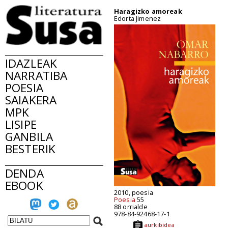
Haragizko amoreak
Edorta Jimenez
IDAZLEAK
NARRATIBA
POESIA
SAIAKERA
MPK
LISIPE
GANBILA
BESTERIK
DENDA
EBOOK
2010, poesia
Poesia
55
88 orrialde
978-84-92468-17-1
aurkibidea