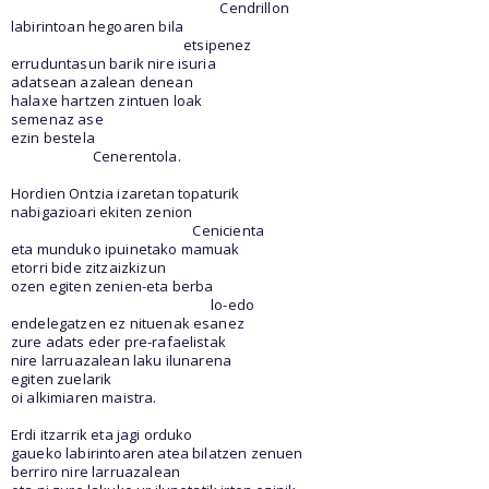
Cendrillon
labirintoan hegoaren bila
etsipenez
erruduntasun barik nire isuria
adatsean azalean denean
halaxe hartzen zintuen loak
semenaz ase
ezin bestela
Cenerentola.
Hordien Ontzia izaretan topaturik
nabigazioari ekiten zenion
Cenicienta
eta munduko ipuinetako mamuak
etorri bide zitzaizkizun
ozen egiten zenien-eta berba
lo-edo
endelegatzen ez nituenak esanez
zure adats eder pre-rafaelistak
nire larruazalean laku ilunarena
egiten zuelarik
oi alkimiaren maistra.
Erdi itzarrik eta jagi orduko
gaueko labirintoaren atea bilatzen zenuen
berriro nire larruazalean