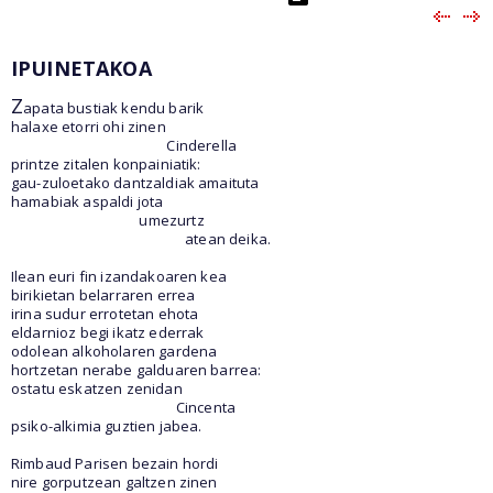
IPUINETAKOA
Z
apata bustiak kendu barik
halaxe etorri ohi zinen
Cinderella
printze zitalen konpainiatik:
gau-zuloetako dantzaldiak amaituta
hamabiak aspaldi jota
umezurtz
atean deika.
Ilean euri fin izandakoaren kea
birikietan belarraren errea
irina sudur errotetan ehota
eldarnioz begi ikatz ederrak
odolean alkoholaren gardena
hortzetan nerabe galduaren barrea:
ostatu eskatzen zenidan
Cincenta
psiko-alkimia guztien jabea.
Rimbaud Parisen bezain hordi
nire gorputzean galtzen zinen