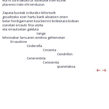
eta ni zure lakuko ur ilunetatik irten ezinik
plazerez irato ohi ninduzun.
Zapata bustiak ordurako lehorturik
gosaltzeko ezer hartu barik abiatzen zinen
belar hordigarriaren kea berriro birikietara bidean
izaretan errauts fina utzita
eta errautsetan galduta
tanga
lehoinabar larruaren airekoa gehienetan
Errauskine
Cinderella
Cincenta
Cendrillon
Cenerentola
Cenicienta
ipuinetakoa.