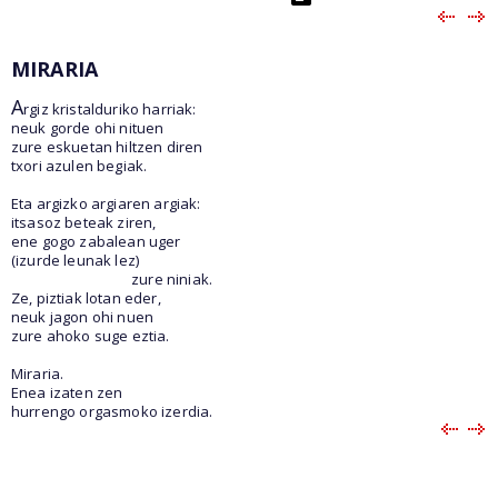
MIRARIA
A
rgiz kristalduriko harriak:
neuk gorde ohi nituen
zure eskuetan hiltzen diren
txori azulen begiak.
Eta argizko argiaren argiak:
itsasoz beteak ziren,
ene gogo zabalean uger
(izurde leunak lez)
zure niniak.
Ze, piztiak lotan eder,
neuk jagon ohi nuen
zure ahoko suge eztia.
Miraria.
Enea izaten zen
hurrengo orgasmoko izerdia.