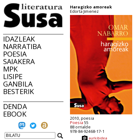
Haragizko amoreak
Edorta Jimenez
IDAZLEAK
NARRATIBA
POESIA
SAIAKERA
MPK
LISIPE
GANBILA
BESTERIK
DENDA
EBOOK
2010, poesia
Poesia
55
88 orrialde
978-84-92468-17-1
aurkibidea