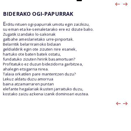
BIDERAKO OGI-PAPURRAK
E
rditu nituen ogi-papurrak umotu egin zaizkizu,
su eman eta ke-seinaletarako ere ez dizute balio.
Zugatik izandako lo-sakonak
galbahe ameslarietako urre-pinportak.
Belarritik belarrirainoko bidaian
geldialdirik egin ote zizuten nire esanek,
hartuko ote baten batek ostatu,
fundatuko zizuten hiririk basamortuan?
Profitatuko ez duzun bidezidorra garbitzea,
ahalegin etsigarria nirea.
Talaia orkatilen pare mantentzen duzu?
Lekuz aldatu duzu amorrua
baina atzamarraren puntan
elefante hegalariak ikusten jarraituko duzu,
kostako zaizu azkena izanik dominoari eustea.