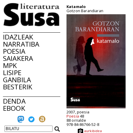
Katamalo
Gotzon Barandiaran
IDAZLEAK
NARRATIBA
POESIA
SAIAKERA
MPK
LISIPE
GANBILA
BESTERIK
DENDA
EBOOK
2007, poesia
Poesia
48
88 orrialde
978-84-86766-52-8
aurkibidea