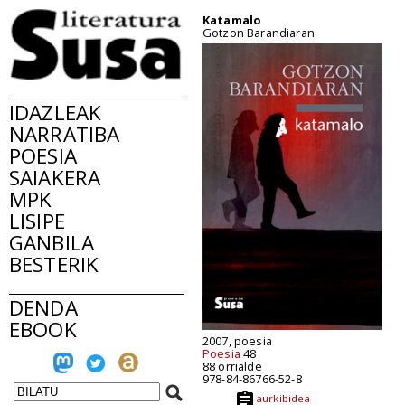
Katamalo
Gotzon Barandiaran
IDAZLEAK
NARRATIBA
POESIA
SAIAKERA
MPK
LISIPE
GANBILA
BESTERIK
DENDA
EBOOK
2007, poesia
Poesia
48
88 orrialde
978-84-86766-52-8
aurkibidea