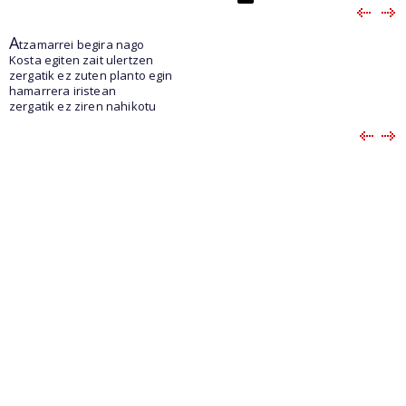
A
tzamarrei begira nago
Kosta egiten zait ulertzen
zergatik ez zuten planto egin
hamarrera iristean
zergatik ez ziren nahikotu