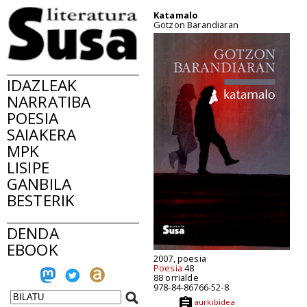
Katamalo
Gotzon Barandiaran
IDAZLEAK
NARRATIBA
POESIA
SAIAKERA
MPK
LISIPE
GANBILA
BESTERIK
DENDA
EBOOK
2007, poesia
Poesia
48
88 orrialde
978-84-86766-52-8
aurkibidea