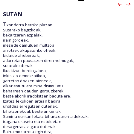
SUTAN
T
xondorra herriko plazan.
Sutarako begizkoak,
bekaitzaren ezpalak,
irain gordeak,
mesede damutuen multzoa,
arrotzek okupaturiko oheak,
bidaide ahoberoak,
adarretan pausatzen diren helmugak,
sutarako denak.
Ikuskizun berdingabea,
inkisizio demokratikoa,
garretan doazen aieneek,
elkar estutu eta mina disimulatu
beharrean dauden gorpuzkerek
bestelakorik iradokitzen badute ere.
Izatez, lekukoen artean badira
uholdea erregutzen dutenak,
bihotzonekoak beste ankerrak.
Samina euritan lokatz bihurtzearen aldekoak,
iragana urasetu eta estoldetan
desagerrarazi gura dutenak.
Baina mozorrotu egin dira,