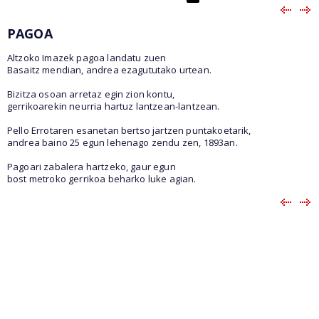
PAGOA
Altzoko Imazek pagoa landatu zuen
Basaitz mendian, andrea ezagututako urtean.
Bizitza osoan arretaz egin zion kontu,
gerrikoarekin neurria hartuz lantzean-lantzean.
Pello Errotaren esanetan bertso jartzen puntakoetarik,
andrea baino 25 egun lehenago zendu zen, 1893an.
Pagoari zabalera hartzeko, gaur egun
bost metroko gerrikoa beharko luke agian.