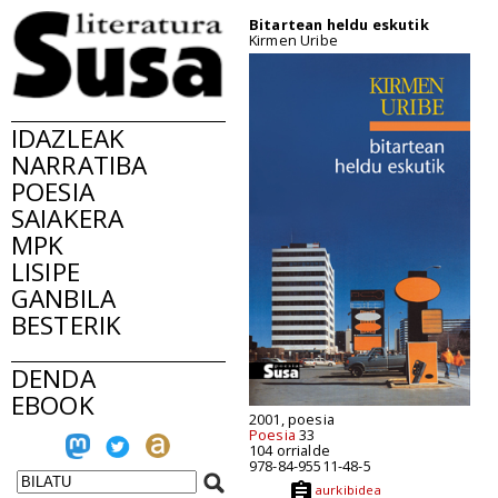
Bitartean heldu eskutik
Kirmen Uribe
IDAZLEAK
NARRATIBA
POESIA
SAIAKERA
MPK
LISIPE
GANBILA
BESTERIK
DENDA
EBOOK
2001, poesia
Poesia
33
104 orrialde
978-84-95511-48-5
aurkibidea