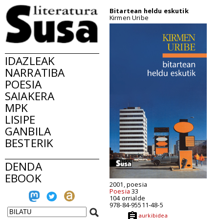
Bitartean heldu eskutik
Kirmen Uribe
IDAZLEAK
NARRATIBA
POESIA
SAIAKERA
MPK
LISIPE
GANBILA
BESTERIK
DENDA
EBOOK
2001, poesia
Poesia
33
104 orrialde
978-84-95511-48-5
aurkibidea