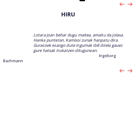
HIRU
Lotara joan behar dugu maitea, amaitu da jolasa.
Hanka puntetan. Kamisoi zuriak hanpatu dira.
Gurasoek esango dute ingumak ibili direla gauez
gure hatsak trukatzen ditugunean.
Ingeborg
Bachmann