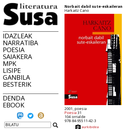
Norbait dabil sute-eskaileran
Harkaitz Cano
IDAZLEAK
NARRATIBA
POESIA
SAIAKERA
MPK
LISIPE
GANBILA
BESTERIK
DENDA
EBOOK
2001, poesia
Poesia
31
104 orrialde
978-84-95511-42-3
aurkibidea