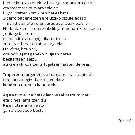
hedez lotu, azkenekoz hitz egiteko aukera eman
eta trantzerako itxaronaldian
Hugo Pratten komikiren bat eskatu.
Zigarro bat erretzen ere utziko dizute akaso
—nondik ematen dien, arauak arauak baitira—.
Eta badakizu arropa zintzilik jarri beharrik ez duzula
gehiago izanen
estalaktita tanta gogaikarriei adio
zuretzat dena bukatua dagoela.
Eta
dena
, hitz hori,
oraindik ajatu gabeko blujean parea
begitantzen zaizu
aulki elektrikoa zentrifugatzen hasten denean.
Traperoen furgonetak bihurgunea harrapatu du
eta dantza egin dute azkenekoz
kondenatuaren alkandorek.
Agure tximaluze batek limoi-azal bat zurrupatu
eta oinez jarraitzen du.
Kale hutsetan arrasto
garratz bat edo beste.