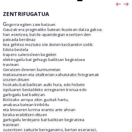
ZENTRIFUGATUA
G
ogorra egiten zaie batzuei.
Gauzak era pragmatiko batean ikustean datza gakoa:
han esertzea, bat ile-apaindegian esertzen den
patxada berdinaz
ilea gehitxo moztuko ote dioten kezkarekin soilik.
Edota bestela
trapero salerosleen begiekin
elektrogailu bat gehiago bailitzan begiratzea
trasteari.
Geratzen direnen burmuinetan
maitasunean eta zitalkerian xahututako fotogramak
izozten dituen
hozkailu bat bailitzan aulki hura, edo hobeto
ispiluaren bestaldeko erregearen tronua edo
garbigailu bat bailitzan.
Bizitzako arropa zikin guztiak hartu,
anabasa batean kiribildu
eta limoiaren lurrina erantsi arte ahoan
biraka erabiltzen dituen
garbigailu lerdejario bat bailitzan begiratzea
trasteari:
zuzentzen zaituzte bereganaino, bertan eserarazi,