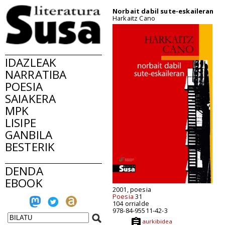
Norbait dabil sute-eskaileran
Harkaitz Cano
IDAZLEAK
NARRATIBA
POESIA
SAIAKERA
MPK
LISIPE
GANBILA
BESTERIK
DENDA
EBOOK
2001, poesia
Poesia
31
104 orrialde
978-84-95511-42-3
aurkibidea