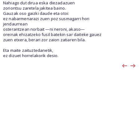
Nahiago dut dirua eska diezadazuen
zoriontsu zaretela jakitea baino.
Gauzak oso gaizki daude eta otoi:
ez nabarmenarazi zuen poz susmagarri hori
jendaurrean
osterantzean norbait —ni neroni, akaso—
oreinak ehizatzeko fusil batekin sar daiteke gauez
zuen etxera, berari zor zaion zatiaren bila.
Eta maite zaituztedanetik,
ez dizuet horrelakorik desio.