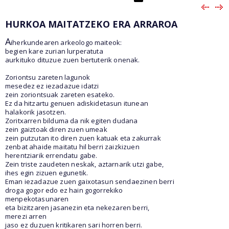
HURKOA MAITATZEKO ERA ARRAROA
A
iherkundearen arkeologo maiteok:
begien kare zurian lurperatuta
aurkituko dituzue zuen bertuterik onenak.
Zoriontsu zareten lagunok
mesedez ez iezadazue idatzi
zein zoriontsuak zareten esateko.
Ez da hitzartu genuen adiskidetasun itunean
halakorik jasotzen.
Zoritxarren bilduma da nik egiten dudana
zein gaiztoak diren zuen umeak
zein putzutan ito diren zuen katuak eta zakurrak
zenbat ahaide maitatu hil berri zaizkizuen
herentziarik errendatu gabe.
Zein triste zaudeten neskak, aztarnarik utzi gabe,
ihes egin zizuen egunetik.
Eman iezadazue zuen gaixotasun sendaezinen berri
droga gogor edo ez hain gogorrekiko
menpekotasunaren
eta bizitzaren jasanezin eta nekezaren berri,
merezi arren
jaso ez duzuen kritikaren sari horren berri.