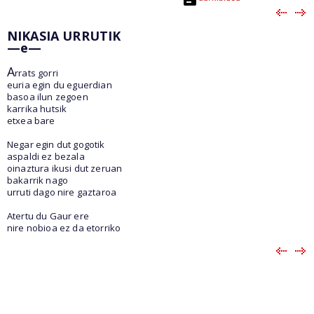
NIKASIA URRUTIK
—e—
A
rrats gorri
euria egin du eguerdian
basoa ilun zegoen
karrika hutsik
etxea bare
Negar egin dut gogotik
aspaldi ez bezala
oinaztura ikusi dut zeruan
bakarrik nago
urruti dago nire gaztaroa
Atertu du Gaur ere
nire nobioa ez da etorriko