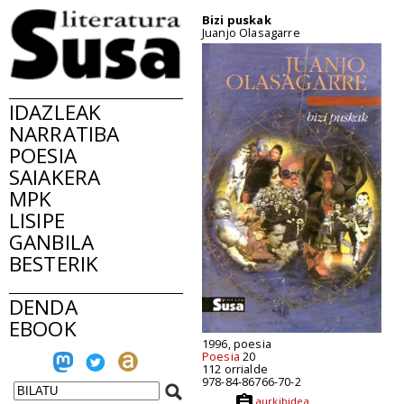
Bizi puskak
Juanjo Olasagarre
IDAZLEAK
NARRATIBA
POESIA
SAIAKERA
MPK
LISIPE
GANBILA
BESTERIK
DENDA
EBOOK
1996, poesia
Poesia
20
112 orrialde
978-84-86766-70-2
aurkibidea