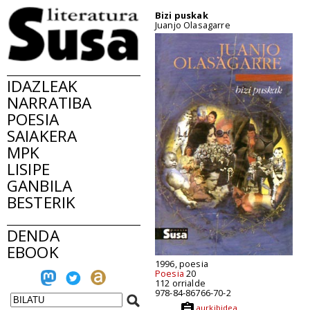
Bizi puskak
Juanjo Olasagarre
IDAZLEAK
NARRATIBA
POESIA
SAIAKERA
MPK
LISIPE
GANBILA
BESTERIK
DENDA
EBOOK
1996, poesia
Poesia
20
112 orrialde
978-84-86766-70-2
aurkibidea