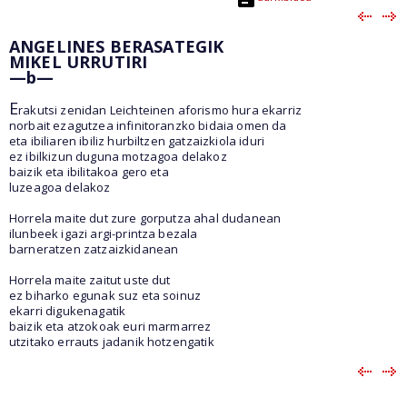
ANGELINES BERASATEGIK
MIKEL URRUTIRI
—b—
E
rakutsi zenidan Leichteinen aforismo hura ekarriz
norbait ezagutzea infinitoranzko bidaia omen da
eta ibiliaren ibiliz hurbiltzen gatzaizkiola iduri
ez ibilkizun duguna motzagoa delakoz
baizik eta ibilitakoa gero eta
luzeagoa delakoz
Horrela maite dut zure gorputza ahal dudanean
ilunbeek igazi argi-printza bezala
barneratzen zatzaizkidanean
Horrela maite zaitut uste dut
ez biharko egunak suz eta soinuz
ekarri digukenagatik
baizik eta atzokoak euri marmarrez
utzitako errauts jadanik hotzengatik