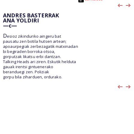
ANDRES BASTERRAK
ANA YOLDIRI
—c—
D
esioz zikinduriko aingeru bat
pausatu zen botila hutsen artean;
apoaurpegiak zerbezagatik matxinadan
bi begiraden borroka otsoa,
gorputzak likatsu erbi dantzan.
Talking Heads ari ziren. Eskutik helduta
gauak irentsi gintuenerako
beranduegi zen. Poliziak
gorpu bila ziharduen, ordurako.