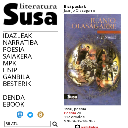
Bizi puskak
Juanjo Olasagarre
IDAZLEAK
NARRATIBA
POESIA
SAIAKERA
MPK
LISIPE
GANBILA
BESTERIK
DENDA
EBOOK
1996, poesia
Poesia
20
112 orrialde
978-84-86766-70-2
aurkibidea