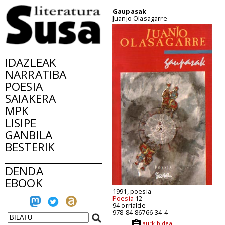
Gaupasak
Juanjo Olasagarre
IDAZLEAK
NARRATIBA
POESIA
SAIAKERA
MPK
LISIPE
GANBILA
BESTERIK
DENDA
EBOOK
1991, poesia
Poesia
12
94 orrialde
978-84-86766-34-4
aurkibidea