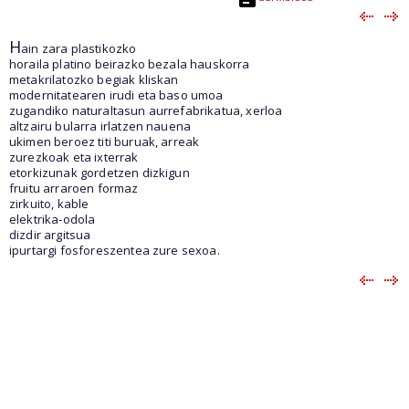
H
ain zara plastikozko
horaila platino beirazko bezala hauskorra
metakrilatozko begiak kliskan
modernitatearen irudi eta baso umoa
zugandiko naturaltasun aurrefabrikatua, xerloa
altzairu bularra irlatzen nauena
ukimen beroez titi buruak, arreak
zurezkoak eta ixterrak
etorkizunak gordetzen dizkigun
fruitu arraroen formaz
zirkuito, kable
elektrika-odola
dizdir argitsua
ipurtargi fosforeszentea zure sexoa.