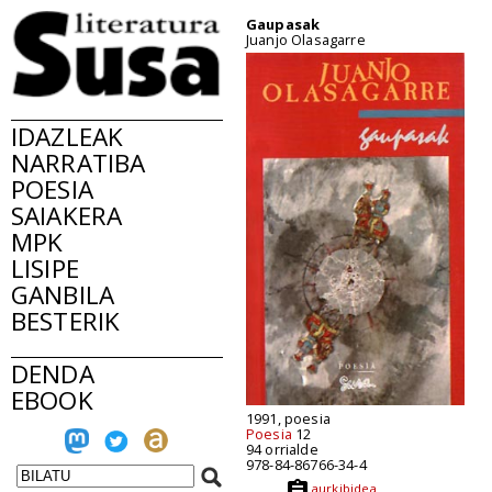
Gaupasak
Juanjo Olasagarre
IDAZLEAK
NARRATIBA
POESIA
SAIAKERA
MPK
LISIPE
GANBILA
BESTERIK
DENDA
EBOOK
1991, poesia
Poesia
12
94 orrialde
978-84-86766-34-4
aurkibidea