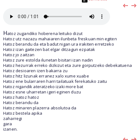
H
atoz zugandiko hoberena leituko dizut
Hatoz utz nazazu mahaiaren ilunbeta freskuan min egiten
Hatoz berandu da eta badut nigan ura irakiten erretzeko
Hatoz izan gaitezen bat elgar ditzagun ezpatak
Hatoz jo zaitzan
Hatoz zure estolda ilunetan bisitari izan nadin
Hatoz hezurrak erreko dizkizut eta zure gorputzeko debekatuena
Hatoz desioaren izen bakarra zu
Hatoz hitz lizunak erranez xalo xume xuabe
Hatoz ene bularraren harri tailatuak ferekatuko zaitu
Hatoz nigandik ateratzeko izaki more bat
Hatoz esne uharretan igeri eginen duzu
Hatoz hatoz hatoz
Hatoz berandu da
Hatoz minaren plazerra absolutoa da
Hatoz bestela apika
zaharregi
gara
izanen.