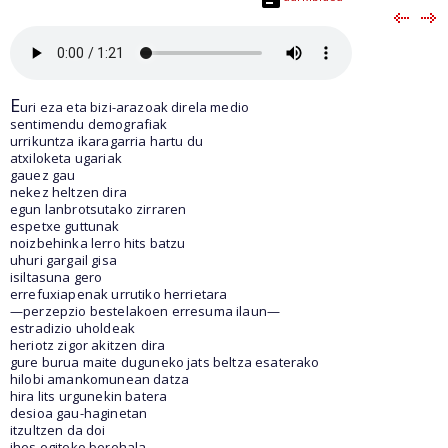
E
uri eza eta bizi-arazoak direla medio
sentimendu demografiak
urrikuntza ikaragarria hartu du
atxiloketa ugariak
gauez gau
nekez heltzen dira
egun lanbrotsutako zirraren
espetxe guttunak
noizbehinka lerro hits batzu
uhuri gargail gisa
isiltasuna gero
errefuxiapenak urrutiko herrietara
—perzepzio bestelakoen erresuma ilaun—
estradizio uholdeak
heriotz zigor akitzen dira
gure burua maite duguneko jats beltza esaterako
hilobi amankomunean datza
hira lits urgunekin batera
desioa gau-haginetan
itzultzen da doi
ihes egiteko berehala