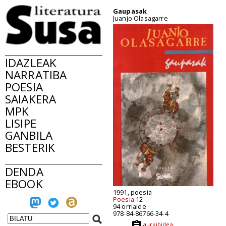
Gaupasak
Juanjo Olasagarre
IDAZLEAK
NARRATIBA
POESIA
SAIAKERA
MPK
LISIPE
GANBILA
BESTERIK
DENDA
EBOOK
1991, poesia
Poesia
12
94 orrialde
978-84-86766-34-4
aurkibidea