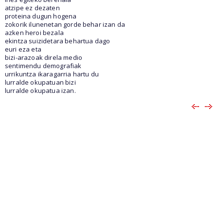
atzipe ez dezaten
proteina dugun hogena
zokorik ilunenetan gorde behar izan da
azken heroi bezala
ekintza suizidetara behartua dago
euri eza eta
bizi-arazoak direla medio
sentimendu demografiak
urrikuntza ikaragarria hartu du
lurralde okupatuan bizi
lurralde okupatua izan.