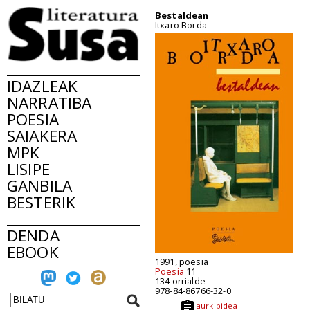
Bestaldean
Itxaro Borda
IDAZLEAK
NARRATIBA
POESIA
SAIAKERA
MPK
LISIPE
GANBILA
BESTERIK
DENDA
EBOOK
1991, poesia
Poesia
11
134 orrialde
978-84-86766-32-0
aurkibidea