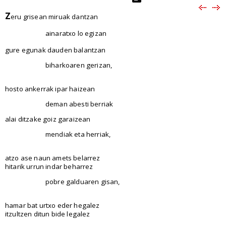
Z
eru grisean miruak dantzan
ainaratxo lo egizan
gure egunak dauden balantzan
biharkoaren gerizan,
hosto ankerrak ipar haizean
deman abesti berriak
alai ditzake goiz garaizean
mendiak eta herriak,
atzo ase naun amets belarrez
hitarik urrun indar beharrez
pobre galduaren gisan,
hamar bat urtxo eder hegalez
itzultzen ditun bide legalez