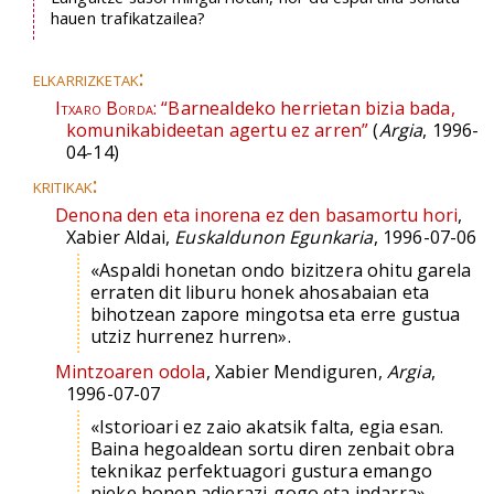
hauen trafikatzailea?
elkarrizketak:
Itxaro Borda:
“Barnealdeko herrietan bizia bada,
komunikabideetan agertu ez arren”
(
Argia
, 1996-
04-14)
kritikak:
Denona den eta inorena ez den basamortu hori
,
Xabier Aldai,
Euskaldunon Egunkaria
, 1996-07-06
«Aspaldi honetan ondo bizitzera ohitu garela
erraten dit liburu honek ahosabaian eta
bihotzean zapore mingotsa eta erre gustua
utziz hurrenez hurren».
Mintzoaren odola
, Xabier Mendiguren,
Argia
,
1996-07-07
«Istorioari ez zaio akatsik falta, egia esan.
Baina hegoaldean sortu diren zenbait obra
teknikaz perfektuagori gustura emango
nieke honen adierazi-gogo eta indarra».