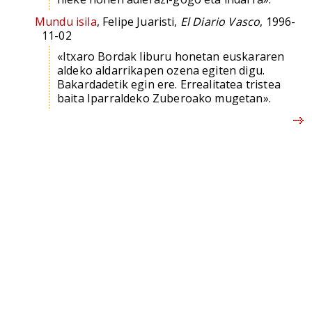
Mundu isila
, Felipe Juaristi,
El Diario Vasco
, 1996-
11-02
«Itxaro Bordak liburu honetan euskararen
aldeko aldarrikapen ozena egiten digu.
Bakardadetik egin ere. Errealitatea tristea
baita Iparraldeko Zuberoako mugetan».