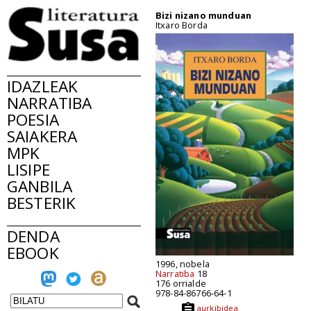
Bizi nizano munduan
Itxaro Borda
IDAZLEAK
NARRATIBA
POESIA
SAIAKERA
MPK
LISIPE
GANBILA
BESTERIK
DENDA
EBOOK
1996, nobela
Narratiba
18
176 orrialde
978-84-86766-64-1
aurkibidea