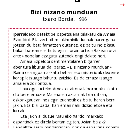
Bizi nizano munduan
Itxaro Borda,
1996
Iparraldeko detektibe ospetsuena bilakatu da Amaia
Ezpeldoi. Eta zerbaiten jakinminik duenak harengana
jotzen du beti; famatzen dutenez, ez baitu inoiz kasu
bakar batean ere huts egin... orain arte. «Bakean utzi
arte» nobelan ezagutu zutenek ongi dakite hori.
Amaia Ezpeldoi sentimentalaren bigarren
abentura liburua da, beraz, «Bizi nizano munduan».
Baina oraingoan askatu beharreko misterioak dexente
korapilatsuago bihurtu zaizkio. Ez da erraza izango
amaiera zoriontsua.
Laurogei urteko Ameztoi aitona laborariak eskatu
dio bere emazte Maienaren aztarnak bila ditzan,
ezkon-gauean ihes egin zuenetik ez baitu haren berri
jakin. Eta bizi bada, hari eman nahi dizkio etxea eta
lurrak.
Eta jakin al duzue Mauleko Xardoi markako
espartinak ez direla bertan egiten, Asian baizik?
Langaltze sasoi mingarriotan, nor da espartina sonatu