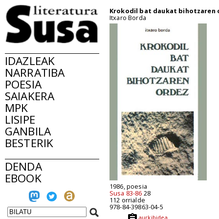
Krokodil bat daukat bihotzaren 
Itxaro Borda
IDAZLEAK
NARRATIBA
POESIA
SAIAKERA
MPK
LISIPE
GANBILA
BESTERIK
DENDA
EBOOK
1986, poesia
Susa 83-86
28
112 orrialde
978-84-39863-04-5
aurkibidea