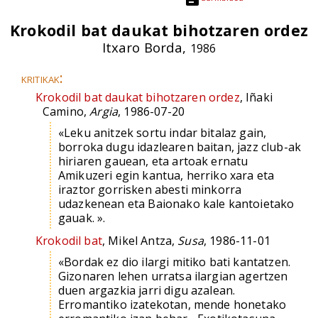
Krokodil bat daukat bihotzaren ordez
Itxaro Borda,
1986
kritikak:
Krokodil bat daukat bihotzaren ordez
, Iñaki
Camino,
Argia
, 1986-07-20
«Leku anitzek sortu indar bitalaz gain,
borroka dugu idazlearen baitan, jazz club-ak
hiriaren gauean, eta artoak ernatu
Amikuzeri egin kantua, herriko xara eta
iraztor gorrisken abesti minkorra
udazkenean eta Baionako kale kantoietako
gauak. ».
Krokodil bat
, Mikel Antza,
Susa
, 1986-11-01
«Bordak ez dio ilargi mitiko bati kantatzen.
Gizonaren lehen urratsa ilargian agertzen
duen argazkia jarri digu azalean.
Erromantiko izatekotan, mende honetako