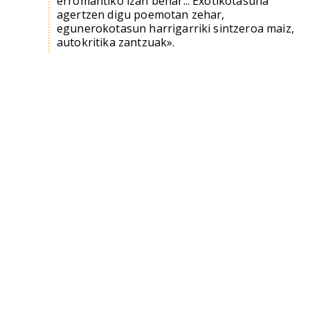
erromantiko izan behar... Exotikotasuna
agertzen digu poemotan zehar,
egunerokotasun harrigarriki sintzeroa maiz,
autokritika zantzuak».