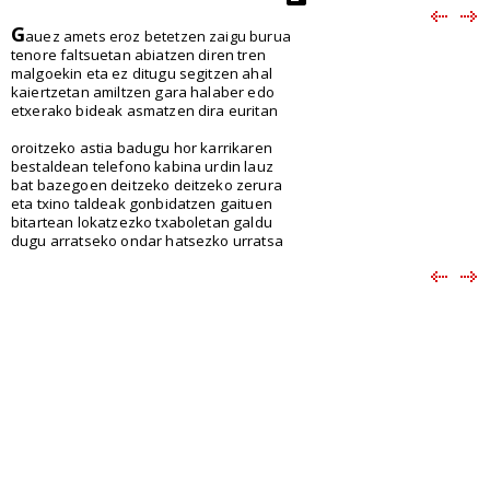
G
auez amets eroz betetzen zaigu burua
tenore faltsuetan abiatzen diren tren
malgoekin eta ez ditugu segitzen ahal
kaiertzetan amiltzen gara halaber edo
etxerako bideak asmatzen dira euritan
oroitzeko astia badugu hor karrikaren
bestaldean telefono kabina urdin lauz
bat bazegoen deitzeko deitzeko zerura
eta txino taldeak gonbidatzen gaituen
bitartean lokatzezko txaboletan galdu
dugu arratseko ondar hatsezko urratsa