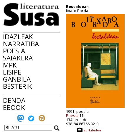
Bestaldean
Itxaro Borda
IDAZLEAK
NARRATIBA
POESIA
SAIAKERA
MPK
LISIPE
GANBILA
BESTERIK
DENDA
EBOOK
1991, poesia
Poesia
11
134 orrialde
978-84-86766-32-0
aurkibidea