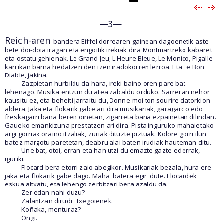
—3—
Reich-aren
bandera Eiffel dorrearen gainean dagoenetik aste
bete doi-doia iragan eta engoitik irekiak dira Montmartreko kabaret
eta ostatu gehienak. Le Grand Jeu, L'Heure Bleue, Le Monico, Pigalle
karrikan barna hedatzen den izen iradokorren lerroa. Eta Le Bon
Diable, jakina.
Zazpietan hurbildu da hara, ireki baino oren pare bat
lehenago. Musika entzun du atea zabaldu orduko. Sarreran nehor
kausitu ez, eta beheiti jarraitu du, Donne-moi ton sourire datorkion
aldera. Jaka eta flokarik gabe ari dira musikariak, garagardo edo
freskagarri bana beren oinetan, zigarreta bana ezpainetan dilindan.
Gaueko emankizuna prestatzen ari dira. Pista inguruko mahaietako
argi gorriak oraino itzaliak, zuriak dituzte piztuak. Kolore gorri ilun
batez margotu paretetan, deabru alai baten irudiak hauteman ditu.
Une bat, otoi, erran eta han utzi du emazte gazte-ederrak,
iguriki.
Flocard bera etorri zaio abegikor. Musikariak bezala, hura ere
jaka eta flokarik gabe dago. Mahai batera egin dute. Flocardek
eskua altxatu, eta lehengo zerbitzari bera azaldu da.
Zer edan nahi duzu?
Zalantzan dirudi Etxegoienek.
Koñaka, menturaz?
Ongi.