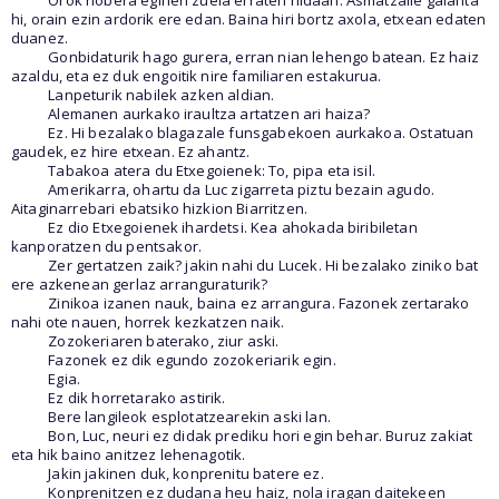
hi, orain ezin ardorik ere edan. Baina hiri bortz axola, etxean edaten
duanez.
Gonbidaturik hago gurera, erran nian lehengo batean. Ez haiz
azaldu, eta ez duk engoitik nire familiaren estakurua.
Lanpeturik nabilek azken aldian.
Alemanen aurkako iraultza artatzen ari haiza?
Ez. Hi bezalako blagazale funsgabekoen aurkakoa. Ostatuan
gaudek, ez hire etxean. Ez ahantz.
Tabakoa atera du Etxegoienek: To, pipa eta isil.
Amerikarra, ohartu da Luc zigarreta piztu bezain agudo.
Aitaginarrebari ebatsiko hizkion Biarritzen.
Ez dio Etxegoienek ihardetsi. Kea ahokada biribiletan
kanporatzen du pentsakor.
Zer gertatzen zaik? jakin nahi du Lucek. Hi bezalako ziniko bat
ere azkenean gerlaz arranguraturik?
Zinikoa izanen nauk, baina ez arrangura. Fazonek zertarako
nahi ote nauen, horrek kezkatzen naik.
Zozokeriaren baterako, ziur aski.
Fazonek ez dik egundo zozokeriarik egin.
Egia.
Ez dik horretarako astirik.
Bere langileok esplotatzearekin aski lan.
Bon, Luc, neuri ez didak prediku hori egin behar. Buruz zakiat
eta hik baino anitzez lehenagotik.
Jakin jakinen duk, konprenitu batere ez.
Konprenitzen ez dudana heu haiz, nola iragan daitekeen