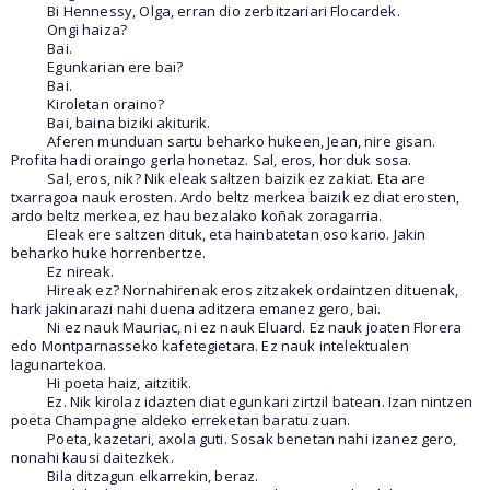
Bi Hennessy, Olga, erran dio zerbitzariari Flocardek.
Ongi haiza?
Bai.
Egunkarian ere bai?
Bai.
Kiroletan oraino?
Bai, baina biziki akiturik.
Aferen munduan sartu beharko hukeen, Jean, nire gisan.
Profita hadi oraingo gerla honetaz. Sal, eros, hor duk sosa.
Sal, eros, nik? Nik eleak saltzen baizik ez zakiat. Eta are
txarragoa nauk erosten. Ardo beltz merkea baizik ez diat erosten,
ardo beltz merkea, ez hau bezalako koñak zoragarria.
Eleak ere saltzen dituk, eta hainbatetan oso kario. Jakin
beharko huke horrenbertze.
Ez nireak.
Hireak ez? Nornahirenak eros zitzakek ordaintzen dituenak,
hark jakinarazi nahi duena aditzera emanez gero, bai.
Ni ez nauk Mauriac, ni ez nauk Eluard. Ez nauk joaten Florera
edo Montparnasseko kafetegietara. Ez nauk intelektualen
lagunartekoa.
Hi poeta haiz, aitzitik.
Ez. Nik kirolaz idazten diat egunkari zirtzil batean. Izan nintzen
poeta Champagne aldeko erreketan baratu zuan.
Poeta, kazetari, axola guti. Sosak benetan nahi izanez gero,
nonahi kausi daitezkek.
Bila ditzagun elkarrekin, beraz.