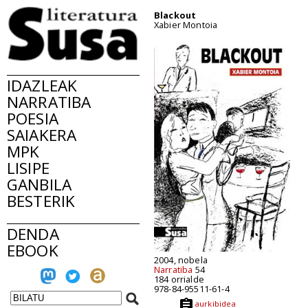
Blackout
Xabier Montoia
IDAZLEAK
NARRATIBA
POESIA
SAIAKERA
MPK
LISIPE
GANBILA
BESTERIK
DENDA
EBOOK
2004, nobela
Narratiba
54
184 orrialde
978-84-95511-61-4
aurkibidea