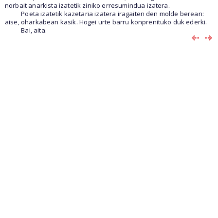
norbait anarkista izatetik ziniko erresumindua izatera.
Poeta izatetik kazetaria izatera iragaiten den molde berean:
aise, oharkabean kasik. Hogei urte barru konprenituko duk ederki.
Bai, aita.