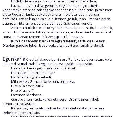
Ez duk ideia txarra. Seguru zer edo zer sortuko dela.
Luzaz mintzatu dira, gerorako egitasmoak egin dituzte,
kabareteko atearen zabaltzeko tenorea heldu den arte. Jaka ekarri
diote Flocardi. Jantzi, sakelatik atera mitxeleta lepo inguruan
estekatu, eta eskua eskaini dio: Izanen gaituk, Jean. Etor oro prest
duanean. Eta, arren, ez pipa gehiago Gauloises horiek.
Zinkera hurbildu eta Lucky Strike kaxa bat atera du handik. To,
eman dio, benetako tabakoa, amerikarra, ez hire Gauloises zikinak.
Hona etortzean izanen duk zer pipatu, behintzat.
Kutxa besapean karrikara egin duelarik, sartu dira Le Bon
Diablen gaueko lehen bezeroak: aitzindari alemanak ia denak.
Egunkariak
salgai daude berriz ere Parisko bulebarretan. Abia
osoan dira makinak Etxegoien lanera azaldu denerako.
Besta bart ere? jakin nahi izan du Lucek.
Hain eite makurra ote diat?
Betikoa, guti goiti-beheiti.
Mila esker. Goazak kafe bana edatera.
Hire bila etorri dituk.
Nire bila, nor?
Fazonen idazkaria.
Gero joanen nauk, kafea eta gero. Orain ezinen nikek
nehorekin solastatu.
Kafea bai, baina alkohol tantarik ez diete ostatuan eman.
Debekatua omen dute.
Orok hobera eginen zuela erraten hidaan. Asmatzaile galanta