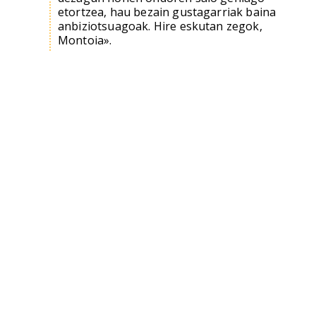
etortzea, hau bezain gustagarriak baina
anbiziotsuagoak. Hire eskutan zegok,
Montoia».