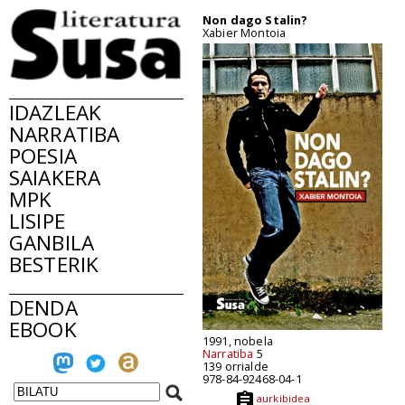
Non dago Stalin?
Xabier Montoia
IDAZLEAK
NARRATIBA
POESIA
SAIAKERA
MPK
LISIPE
GANBILA
BESTERIK
DENDA
EBOOK
1991, nobela
Narratiba
5
139 orrialde
978-84-92468-04-1
aurkibidea