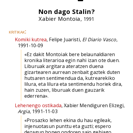
Non dago Stalin?
Xabier Montoia,
1991
kritikak:
Komiki kutrea
, Felipe Juaristi,
El Diario Vasco
,
1991-10-09
«Ez dakit Montoiak bere belaunaldiaren
kronika literarioa egin nahi izan ote duen.
Liburuak argitara ateratzen duena
gizartearen aurrean zenbait gaztek duten
hutsaren sentimendua da, kutrearekiko
lilura, eta lilura eta sentimendu horiek dira,
hain zuzen, liburuak duen gauzarik
ederrena».
Lehenengo ostikada
, Xabier Mendiguren Elizegi,
Argia
, 1991-11-03
«Prosazko lehen ekina du hau egileak,
injenuotasun punttu eta guzti; espero
dezagun honen ondoren saio gehiago