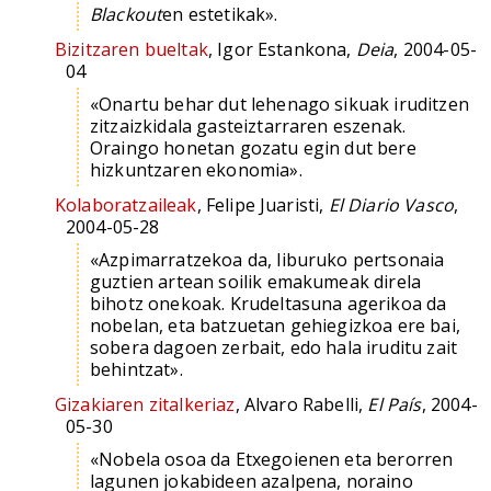
Blackout
en estetikak».
Bizitzaren bueltak
, Igor Estankona,
Deia
, 2004-05-
04
«Onartu behar dut lehenago sikuak iruditzen
zitzaizkidala gasteiztarraren eszenak.
Oraingo honetan gozatu egin dut bere
hizkuntzaren ekonomia».
Kolaboratzaileak
, Felipe Juaristi,
El Diario Vasco
,
2004-05-28
«Azpimarratzekoa da, liburuko pertsonaia
guztien artean soilik emakumeak direla
bihotz onekoak. Krudeltasuna agerikoa da
nobelan, eta batzuetan gehiegizkoa ere bai,
sobera dagoen zerbait, edo hala iruditu zait
behintzat».
Gizakiaren zitalkeriaz
, Alvaro Rabelli,
El País
, 2004-
05-30
«Nobela osoa da Etxegoienen eta berorren
lagunen jokabideen azalpena, noraino