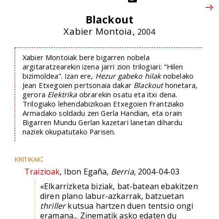
Blackout
Xabier Montoia,
2004
Xabier Montoiak bere bigarren nobela
argitaratzearekin izena jarri zion trilogiari: “Hilen
bizimoldea”. Izan ere,
Hezur gabeko hilak
nobelako
Jean Etxegoien pertsonaia dakar
Blackout
honetara,
gerora
Elektrika
obrarekin osatu eta itxi dena.
Trilogiako lehendabizikoan Etxegoien Frantziako
Armadako soldadu zen Gerla Handian, eta orain
Bigarren Mundu Gerlan kazetari lanetan dihardu
naziek okupatutako Parisen.
kritikak:
Traizioak
, Ibon Egaña,
Berria
, 2004-04-03
«Elkarrizketa biziak, bat-batean ebakitzen
diren plano labur-azkarrak, batzuetan
thriller
kutsua hartzen duen tentsio ongi
eramana... Zinematik asko edaten du