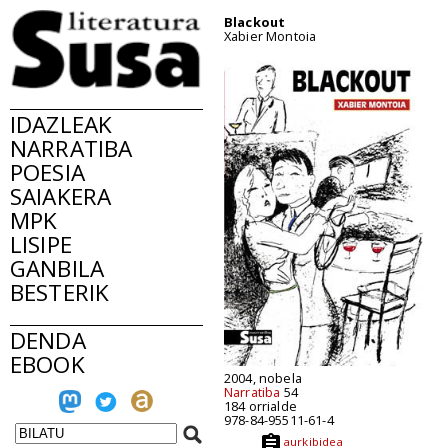
Blackout
Xabier Montoia
IDAZLEAK
NARRATIBA
POESIA
SAIAKERA
MPK
LISIPE
GANBILA
BESTERIK
DENDA
EBOOK
2004, nobela
Narratiba
54
184 orrialde
978-84-95511-61-4
aurkibidea