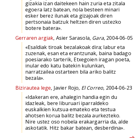
gizakia izan daitekeen hain zuria eta zitala
egoera latz batean, nola besteen minari
esker berez ilunak eta gizajoak diren
pertsonaia batzuk heltzen diren ustezko
botere batera».
Gerraren argiak
, Asier Sarasola,
Gara
, 2004-06-05
«Esaldiak tiroak bezalakoak dira; labur eta
zuzenak, esan eta erantzunak, baina badago
poesiarako tarterik, Etxegoien iragan poeta,
inular edo katu batekin kulunkan,
narratzailea ostarteen bila ariko balitz
bezala».
Bizirautea lege
, Javier Rojo,
El Correo
, 2004-06-23
«Idakeran ere, ahalegin handia egin du
idazleak, bere liburuari iparraldeko
euskalkien kutsua emateko eta testua
ahotsen korua balitz bezala aurkezteko.
Nire ustez oso nobela erakargarria da, alde
askotatik. Hitz bakar batean, desberdina».