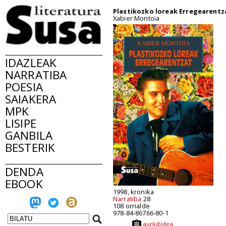
Plastikozko loreak Erregearentz
Xabier Montoia
IDAZLEAK
NARRATIBA
POESIA
SAIAKERA
MPK
LISIPE
GANBILA
BESTERIK
DENDA
EBOOK
1998, kronika
Narratiba
28
108 orrialde
978-84-86766-80-1
aurkibidea