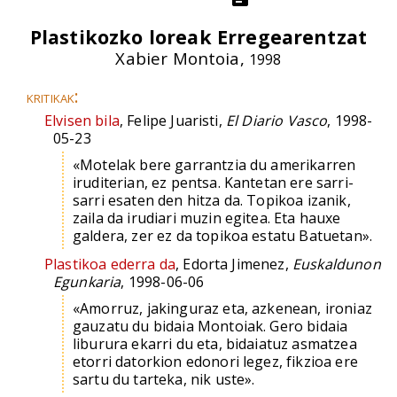
Plastikozko loreak Erregearentzat
Xabier Montoia,
1998
kritikak:
Elvisen bila
, Felipe Juaristi,
El Diario Vasco
, 1998-
05-23
«Motelak bere garrantzia du amerikarren
iruditerian, ez pentsa. Kantetan ere sarri-
sarri esaten den hitza da. Topikoa izanik,
zaila da irudiari muzin egitea. Eta hauxe
galdera, zer ez da topikoa estatu Batuetan».
Plastikoa ederra da
, Edorta Jimenez,
Euskaldunon
Egunkaria
, 1998-06-06
«Amorruz, jakinguraz eta, azkenean, ironiaz
gauzatu du bidaia Montoiak. Gero bidaia
liburura ekarri du eta, bidaiatuz asmatzea
etorri datorkion edonori legez, fikzioa ere
sartu du tarteka, nik uste».