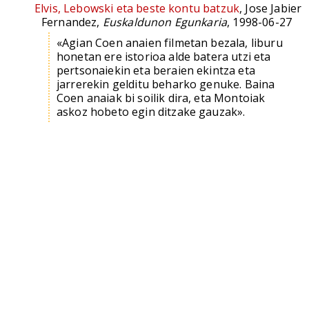
Elvis, Lebowski eta beste kontu batzuk
, Jose Jabier
Fernandez,
Euskaldunon Egunkaria
, 1998-06-27
«Agian Coen anaien filmetan bezala, liburu
honetan ere istorioa alde batera utzi eta
pertsonaiekin eta beraien ekintza eta
jarrerekin gelditu beharko genuke. Baina
Coen anaiak bi soilik dira, eta Montoiak
askoz hobeto egin ditzake gauzak».