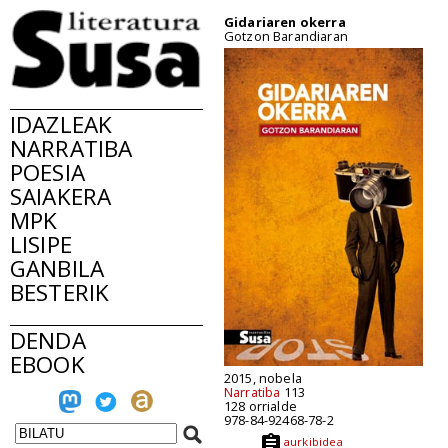
Gidariaren okerra
Gotzon Barandiaran
IDAZLEAK
NARRATIBA
POESIA
SAIAKERA
MPK
LISIPE
GANBILA
BESTERIK
DENDA
EBOOK
2015, nobela
Narratiba
113
128 orrialde
978-84-92468-78-2
aurkibidea