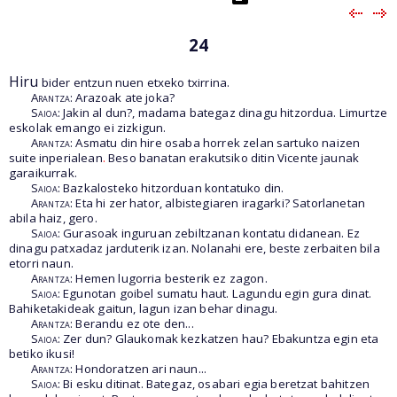
24
Hiru
bider entzun nuen etxeko txirrina.
Arantza
: Arazoak ate joka?
Saioa
: Jakin al dun?, madama bategaz dinagu hitzordua. Limurtze
eskolak emango ei zizkigun.
Arantza
: Asmatu din hire osaba horrek zelan sartuko naizen
suite inperialean
.
Beso banatan erakutsiko ditin Vicente jaunak
garaikurrak.
Saioa
: Bazkalosteko hitzorduan kontatuko din.
Arantza
: Eta hi zer hator, albistegiaren iragarki? Satorlanetan
abila haiz, gero.
Saioa
: Gurasoak inguruan zebiltzanan kontatu didanean. Ez
dinagu patxadaz jarduterik izan. Nolanahi ere, beste zerbaiten bila
etorri naun.
Arantza
: Hemen lugorria besterik ez zagon.
Saioa
: Egunotan goibel sumatu haut. Lagundu egin gura dinat.
Bahiketakideak gaitun, lagun izan behar dinagu.
Arantza
: Berandu ez ote den...
Saioa
: Zer dun? Glaukomak kezkatzen hau? Ebakuntza egin eta
betiko ikusi!
Arantza
: Hondoratzen ari naun...
Saioa
: Bi esku ditinat. Bategaz, osabari egia beretzat bahitzen