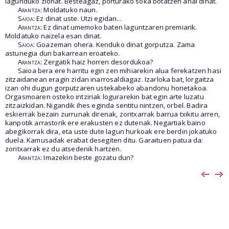
lagunduko zionat. Besteagaz, porturako soka botatzen ahal dinat.
Arantza
: Moldatuko naun.
Saioa
: Ez dinat uste. Utzi egidan...
Arantza
: Ez dinat umemoko baten laguntzaren premiarik.
Moldatuko naizela esan dinat.
Saioa
: Goazeman ohera. Kenduko dinat gorputza. Zama
astunegia dun bakarrean eroateko.
Arantza
: Zergatik haiz horren desordukoa?
Saioa bera ere harritu egin zen mihiarekin alua ferekatzen hasi
zitzaidanean eragin zidan inarrosaldiagaz. Izarloka bat, lorgaitza
izan ohi dugun gorputzaren ustekabeko abandonu horietakoa.
Orgasmoaren osteko intziriak logurarekin bat egin arte luzatu
zitzaizkidan. Nigandik ihes eginda sentitu nintzen, orbel. Badira
eskierrak bezain zurrunak direnak, zoritxarrak barrua txikitu arren,
kanpotik arrastorik ere erakusten ez dutenak. Negartiak baino
abegikorrak dira, eta uste dute lagun hurkoak ere berdin jokatuko
duela. Kamusadak erabat desegiten ditu. Garaituen patua da:
zoritxarrak ez du atsedenik hartzen.
Arantza
: Imazekin beste gozatu dun?