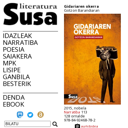
Gidariaren okerra
Gotzon Barandiaran
IDAZLEAK
NARRATIBA
POESIA
SAIAKERA
MPK
LISIPE
GANBILA
BESTERIK
DENDA
EBOOK
2015, nobela
Narratiba
113
128 orrialde
978-84-92468-78-2
aurkibidea