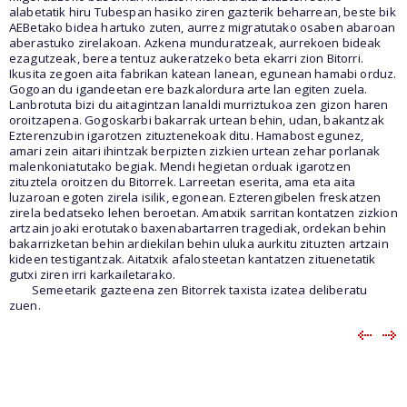
alabetatik hiru Tubespan hasiko ziren gazterik beharrean, beste bik
AEBetako bidea hartuko zuten, aurrez migratutako osaben abaroan
aberastuko zirelakoan. Azkena munduratzeak, aurrekoen bideak
ezagutzeak, berea tentuz aukeratzeko beta ekarri zion Bitorri.
Ikusita zegoen aita fabrikan katean lanean, egunean hamabi orduz.
Gogoan du igandeetan ere bazkalordura arte lan egiten zuela.
Lanbrotuta bizi du aitagintzan lanaldi murriztukoa zen gizon haren
oroitzapena. Gogoskarbi bakarrak urtean behin, udan, bakantzak
Ezterenzubin igarotzen zituztenekoak ditu. Hamabost egunez,
amari zein aitari ihintzak berpizten zizkien urtean zehar porlanak
malenkoniatutako begiak. Mendi hegietan orduak igarotzen
zituztela oroitzen du Bitorrek. Larreetan eserita, ama eta aita
luzaroan egoten zirela isilik, egonean. Ezterengibelen freskatzen
zirela bedatseko lehen beroetan. Amatxik sarritan kontatzen zizkion
artzain joaki erotutako baxenabartarren tragediak, ordekan behin
bakarrizketan behin ardiekilan behin uluka aurkitu zituzten artzain
kideen testigantzak. Aitatxik afalosteetan kantatzen zituenetatik
gutxi ziren irri karkailetarako.
Semeetarik gazteena zen Bitorrek taxista izatea deliberatu
zuen.