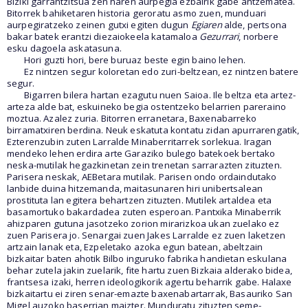
Biziki garrantzitsua zen haren aurpegia ezbairik gabe antzematea.
Bitorrek bahiketaren historia geroratu asmo zuen, munduari
aurpegiratzeko zeinen gutxi egiten dugun
Egiaren
alde, pertsona
bakar batek erantzi diezaiokeela katamaloa
Gezurrari
, norbere
esku dagoela askatasuna.
Hori guzti hori, bere buruaz beste egin baino lehen.
Ez nintzen segur koloretan edo zuri-beltzean, ez nintzen batere
segur.
Bigarren bilera hartan ezagutu nuen Saioa. Ile beltza eta artez-
arteza alde bat, eskuineko begia ostentzeko belarrien pareraino
moztua. Azalez zuria. Bitorren erranetara, Baxenabarreko
birramatxiren berdina. Neuk eskatuta kontatu zidan apurrarengatik,
Ezterenzubin zuten Larralde Minaberritarrek sorlekua. Iragan
mendeko lehen erdira arte Garaziko bulego batekoek bertako
neska-mutilak hegazkinetan zein trenetan sarrarazten zituzten.
Parisera neskak, AEBetara mutilak. Parisen ondo ordaindutako
lanbide duina hitzemanda, maitasunaren hiri unibertsalean
prostituta lan egitera behartzen zituzten. Mutilek artaldea eta
basamortuko bakardadea zuten esperoan. Pantxika Minaberrik
ahizparen gutuna jasotzeko zorion mirarizkoa ukan zuelako ez
zuen Parisera jo. Senargai zuen Jakes Larralde ez zuen laketzen
artzain lanak eta, Ezpeletako azoka egun batean, abeltzain
bizkaitar baten ahotik Bilbo inguruko fabrika handietan eskulana
behar zutela jakin zuelarik, fite hartu zuen Bizkaia alderako bidea,
frantsesa izaki, herren ideologikorik agertu beharrik gabe. Halaxe
bizkaitartu ei ziren senar-emazte baxenabartarrak, Basauriko San
Migel auzoko baserrian maizter. Munduratu zituzten seme-