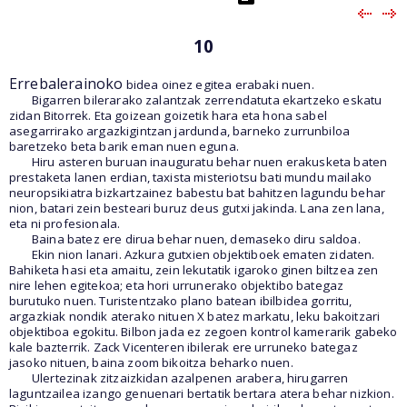
10
Errebalerainoko
bidea oinez egitea erabaki nuen.
Bigarren bilerarako zalantzak zerrendatuta ekartzeko eskatu
zidan Bitorrek. Eta goizean goizetik hara eta hona sabel
asegarrirako argazkigintzan jardunda, barneko zurrunbiloa
baretzeko beta barik eman nuen eguna.
Hiru asteren buruan inauguratu behar nuen erakusketa baten
prestaketa lanen erdian, taxista misteriotsu bati mundu mailako
neuropsikiatra bizkartzainez babestu bat bahitzen lagundu behar
nion, batari zein besteari buruz deus gutxi jakinda. Lana zen lana,
eta ni profesionala.
Baina batez ere dirua behar nuen, demaseko diru saldoa.
Ekin nion lanari. Azkura gutxien objektiboek ematen zidaten.
Bahiketa hasi eta amaitu, zein lekutatik igaroko ginen biltzea zen
nire lehen egitekoa; eta hori urrunerako objektibo bategaz
burutuko nuen. Turistentzako plano batean ibilbidea gorritu,
argazkiak nondik aterako nituen X batez markatu, leku bakoitzari
objektiboa egokitu. Bilbon jada ez zegoen kontrol kamerarik gabeko
kale bazterrik. Zack Vicenteren ibilerak ere urruneko bategaz
jasoko nituen, baina zoom bikoitza beharko nuen.
Ulertezinak zitzaizkidan azalpenen arabera, hirugarren
laguntzailea izango genuenari bertatik bertara atera behar nizkion.