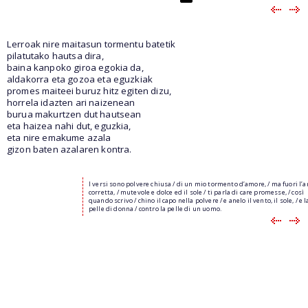
Lerroak nire maitasun tormentu batetik
pilatutako hautsa dira,
baina kanpoko giroa egokia da,
aldakorra eta gozoa eta eguzkiak
promes maiteei buruz hitz egiten dizu,
horrela idazten ari naizenean
burua makurtzen dut hautsean
eta haizea nahi dut, eguzkia,
eta nire emakume azala
gizon baten azalaren kontra.
I versi sono polvere chiusa / di un mio tormento d’amore, / ma fuori l’ar
corretta, / mutevole e dolce ed il sole / ti parla di care promesse, / così
quando scrivo / chino il capo nella polvere / e anelo il vento, il sole, / e 
pelle di donna / contro la pelle di un uomo.