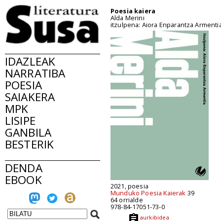
Poesia kaiera
Alda Merini
itzulpena: Aiora Enparantza Armenti
IDAZLEAK
NARRATIBA
POESIA
SAIAKERA
MPK
LISIPE
GANBILA
BESTERIK
DENDA
EBOOK
2021, poesia
Munduko Poesia Kaierak
39
64 orrialde
978-84-17051-73-0
aurkibidea