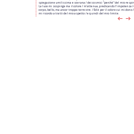
spiegazione umilissima e sovrana / dei cosmici “perché” del mio respiro
La luce mi sospinge ma il colore / m’attenua, predicando l’impotenza /
corpo, bello, ma ancor troppo terrestre. / Ed è per il colore cui mi dono /
mi ricordo a tratti del mio aspetto / e quindi del mio limite.