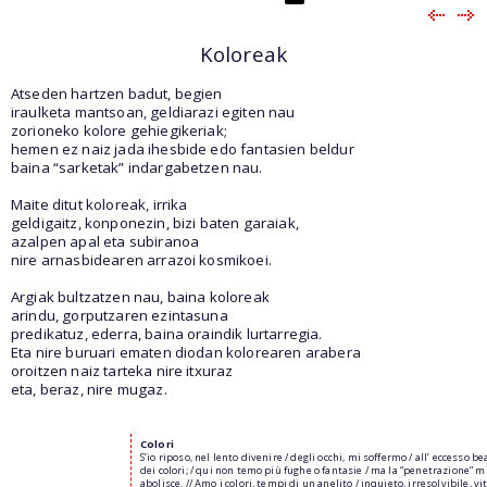
Koloreak
Atseden hartzen badut, begien
iraulketa mantsoan, geldiarazi egiten nau
zorioneko kolore gehiegikeriak;
hemen ez naiz jada ihesbide edo fantasien beldur
baina “sarketak” indargabetzen nau.
Maite ditut koloreak, irrika
geldigaitz, konponezin, bizi baten garaiak,
azalpen apal eta subiranoa
nire arnasbidearen arrazoi kosmikoei.
Argiak bultzatzen nau, baina koloreak
arindu, gorputzaren ezintasuna
predikatuz, ederra, baina oraindik lurtarregia.
Eta nire buruari ematen diodan kolorearen arabera
oroitzen naiz tarteka nire itxuraz
eta, beraz, nire mugaz.
Colori
S’io riposo, nel lento divenire / degli occhi, mi soffermo / all’ eccesso be
dei colori; / qui non temo più fughe o fantasie / ma la “penetrazione” m
abolisce. // Amo i colori, tempi di un anelito / inquieto, irresolvibile, vit