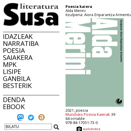
Poesia kaiera
Alda Merini
itzulpena: Aiora Enparantza Armenti
IDAZLEAK
NARRATIBA
POESIA
SAIAKERA
MPK
LISIPE
GANBILA
BESTERIK
DENDA
EBOOK
2021, poesia
Munduko Poesia Kaierak
39
64 orrialde
978-84-17051-73-0
aurkibidea