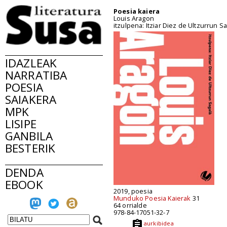
Poesia kaiera
Louis Aragon
itzulpena: Itziar Diez de Ultzurrun S
IDAZLEAK
NARRATIBA
POESIA
SAIAKERA
MPK
LISIPE
GANBILA
BESTERIK
DENDA
EBOOK
2019, poesia
Munduko Poesia Kaierak
31
64 orrialde
978-84-17051-32-7
aurkibidea