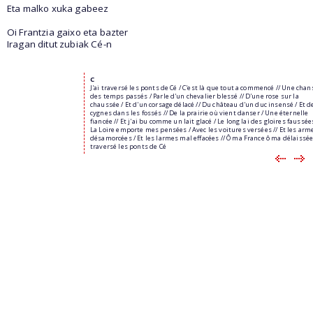
Eta malko xuka gabeez
Oi Frantzia gaixo eta bazter
Iragan ditut zubiak Cé-n
C
J'ai traversé les ponts de Cé / C'est là que tout a commencé // Une cha
des temps passés / Parle d'un chevalier blessé // D'une rose sur la
chaussée / Et d'un corsage délacé // Du château d'un duc insensé / Et d
cygnes dans les fossés // De la prairie où vient danser / Une éternelle
fiancée // Et j'ai bu comme un lait glacé / Le long lai des gloires faussées
La Loire emporte mes pensées / Avec les voitures versées // Et les arm
désamorcées / Et les larmes mal effacées // Ô ma France ô ma délaissée /
traversé les ponts de Cé