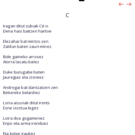
C
Iragan ditut zubiak Cé-n
Dena hasi baitzen hantxe
Elezahar bat mintzo zen
Zaldun baten zauri-minez
Bide gaineko arrosez
Atorra lasatu batez
Duke burugabe baten
Jauregiaz eta zisneez
Andregai bat dantzatzen zen
Betiereko belardiez
Loria aizunak ditut irents
Esne izoztua legez
Loira doa gogamenez
Enpo eta arma irenduez
Eta kotxe irauliez