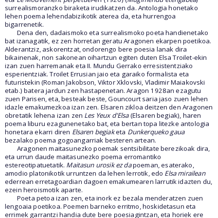
surrealismoranzko biraketa irudikatzen da. Antologia honetako
lehen poema lehendabizikotik aterea da, eta hurrengoa
bigarrenetik.
Dena den, dadaismoko eta surrealismoko poeta handienetako
bat izanagatik, ez zen horretan geratu Aragonen ekarpen poetikoa.
Alderantziz, askorentzat, ondorengo bere poesia lanak dira
bikainenak, non sakonean oihartzun egiten duten Elsa Troilet-ekin
izan zuen harremanak eta II. Mundu Gerrako erresistentziako
esperientziak. Troilet Errusian jaio eta garaiko formalista eta
futuristekin (Roman Jakobson, Viktor Xklovski, Vladimir Maiakovski
etab.) batera jardun zen hastapenetan. Aragon 1928an ezagutu
zuen Parisen, eta, besteak beste, Gouncourt saria jaso zuen lehen
idazle emakumezkoa izan zen. Elsaren zikloa deitzen den Aragonen
obretatik lehena izan zen
Les Yeux d'Elsa
(Elsaren begiak), haren
poema liburu ezagunenetako bat, eta bertan topa litezke antologia
honetara ekarri diren
Elsaren begiak
eta
Dunkerqueko gaua
bezalako poema gogoangarriak besteren artean.
Aragonen maitasunezko poemak sentsibilitate berezikoak dira,
eta urrun daude maitasunezko poema erromantiko
estereotipatuetatik.
Maitasun urosik ez da
poeman, esaterako,
amodio platonikotik urruntzen da lehen lerrotik, edo
Elsa mirailean
ederrean erretagoardian dagoen emakumearen larrutik idazten du,
ezein heroismotik aparte.
Poeta petoa izan zen, eta inork ez bezala menderatzen zuen
lengoaia poetikoa. Poemen barneko erritmo, hoskidetasun eta
errimek garrantzi handia dute bere poesiagintzan, eta horiek ere