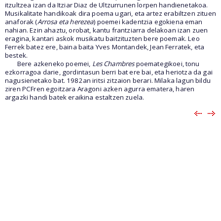
itzultzea izan da Itziar Diaz de Ultzurrunen lorpen handienetakoa.
Musikalitate handikoak dira poema ugari, eta artez erabiltzen zituen
anaforak (
Arrosa eta herezea
) poemei kadentzia egokiena eman
nahian. Ezin ahaztu, orobat, kantu frantziarra delakoan izan zuen
eragina, kantari askok musikatu baitzituzten bere poemak. Leo
Ferrek batez ere, baina baita Yves Montandek, Jean Ferratek, eta
bestek.
Bere azkeneko poemei,
Les Chambres
poemategikoei, tonu
ezkorragoa darie, gordintasun berri bat ere bai, eta heriotza da gai
nagusienetako bat. 1982an iritsi zitzaion berari. Milaka lagun bildu
ziren PCFren egoitzara Aragoni azken agurra ematera, haren
argazki handi batek eraikina estaltzen zuela.