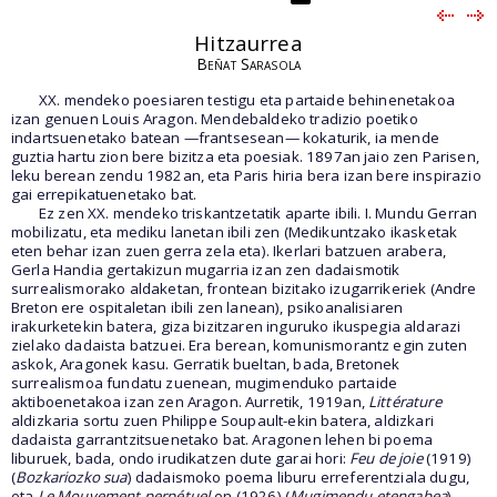
Hitzaurrea
Beñat Sarasola
XX. mendeko poesiaren testigu eta partaide behinenetakoa
izan genuen Louis Aragon. Mendebaldeko tradizio poetiko
indartsuenetako batean —frantsesean— kokaturik, ia mende
guztia hartu zion bere bizitza eta poesiak. 1897an jaio zen Parisen,
leku berean zendu 1982an, eta Paris hiria bera izan bere inspirazio
gai errepikatuenetako bat.
Ez zen XX. mendeko triskantzetatik aparte ibili. I. Mundu Gerran
mobilizatu, eta mediku lanetan ibili zen (Medikuntzako ikasketak
eten behar izan zuen gerra zela eta). Ikerlari batzuen arabera,
Gerla Handia gertakizun mugarria izan zen dadaismotik
surrealismorako aldaketan, frontean bizitako izugarrikeriek (Andre
Breton ere ospitaletan ibili zen lanean), psikoanalisiaren
irakurketekin batera, giza bizitzaren inguruko ikuspegia aldarazi
zielako dadaista batzuei. Era berean, komunismorantz egin zuten
askok, Aragonek kasu. Gerratik bueltan, bada, Bretonek
surrealismoa fundatu zuenean, mugimenduko partaide
aktiboenetakoa izan zen Aragon. Aurretik, 1919an,
Littérature
aldizkaria sortu zuen Philippe Soupault-ekin batera, aldizkari
dadaista garrantzitsuenetako bat. Aragonen lehen bi poema
liburuek, bada, ondo irudikatzen dute garai hori:
Feu de joie
(1919)
(
Bozkariozko sua
) dadaismoko poema liburu erreferentziala dugu,
eta
Le Mouvement perpétuel
-en (1926) (
Mugimendu etengabea
)