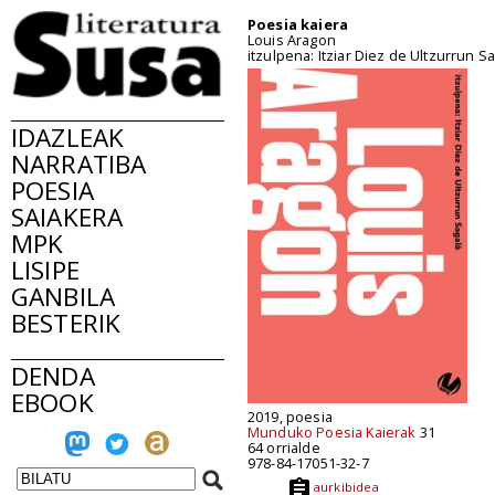
Poesia kaiera
Louis Aragon
itzulpena: Itziar Diez de Ultzurrun S
IDAZLEAK
NARRATIBA
POESIA
SAIAKERA
MPK
LISIPE
GANBILA
BESTERIK
DENDA
EBOOK
2019, poesia
Munduko Poesia Kaierak
31
64 orrialde
978-84-17051-32-7
aurkibidea