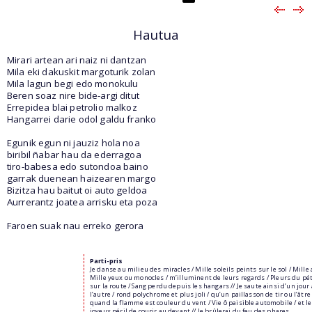
Hautua
Mirari artean ari naiz ni dantzan
Mila eki dakuskit margoturik zolan
Mila lagun begi edo monokulu
Beren soaz nire bide-argi ditut
Errepidea blai petrolio malkoz
Hangarrei darie odol galdu franko
Egunik egun ni jauziz hola noa
biribil ñabar hau da ederragoa
tiro-babesa edo sutondoa baino
garrak duenean haizearen margo
Bizitza hau baitut oi auto geldoa
Aurrerantz joatea arrisku eta poza
Faroen suak nau erreko gerora
Parti-pris
Je danse au milieu des miracles / Mille soleils peints sur le sol / Mille
Mille yeux ou monocles / m’illuminent de leurs regards / Pleurs du pé
sur la route / Sang perdu depuis les hangars // Je saute ainsi d’un jour 
l’autre / rond polychrome et plus joli / qu’un paillasson de tir ou l’âtre 
quand la flamme est couleur du vent / Vie ô paisible automobile / et le
joyeux péril de courir au devant // Je brûlerai du feu des phares