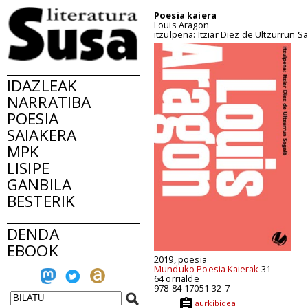
Poesia kaiera
Louis Aragon
itzulpena: Itziar Diez de Ultzurrun S
IDAZLEAK
NARRATIBA
POESIA
SAIAKERA
MPK
LISIPE
GANBILA
BESTERIK
DENDA
EBOOK
2019, poesia
Munduko Poesia Kaierak
31
64 orrialde
978-84-17051-32-7
aurkibidea