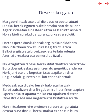
Deserriko gaua
Margoen hitsak axola al dio deus erbesteratuari
Diosku berak eginen nuke horrako hori dela Paris
Agerkundeetan sinesteari utzia ez banintz aspaldi
Horra biolin preludioa gorantz orkestra zulotik
Horra Opera diosku berak argi-txakur aldabera
Nahi nituzkeen tinkatu nire begi txilotuetara
Balkoi argitsu eta brontzeak eta teilatu orlegia
Azeri zilarrezkoa eta esmeralda itzalia
Nik ezagutzen diosku berak ditut dantzari harrizkoak
Buru doanak eskuz astintzen du gogotik panderoa
Nork jarri ote die kopetan itsas azpiko dirdira
Begi-azalak igurzten ditu loti esnatu berriak
Medusak eta diosku berak halo eta ilargiak
Zurbil zabaltzen dira fin gabe nire hatz finen azpian
Opera dakust apaina malko eta opaloen distiran
Orkestra osoa nire negarra irriz histatzen ari da
Nahi nituzkeen nire oroimen zoroan ainguratuta
Arrosa hura diosku berak malba ezezagun hura