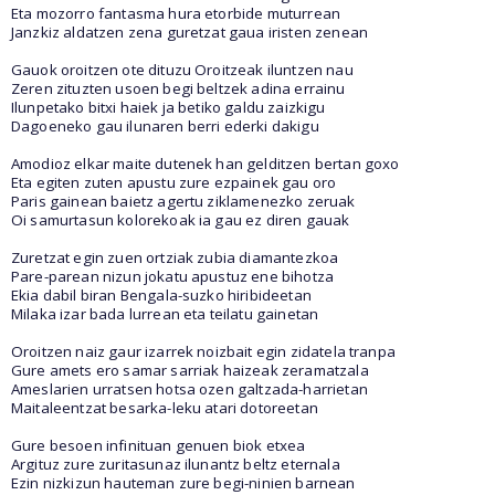
Eta mozorro fantasma hura etorbide muturrean
Janzkiz aldatzen zena guretzat gaua iristen zenean
Gauok oroitzen ote dituzu Oroitzeak iluntzen nau
Zeren zituzten usoen begi beltzek adina errainu
Ilunpetako bitxi haiek ja betiko galdu zaizkigu
Dagoeneko gau ilunaren berri ederki dakigu
Amodioz elkar maite dutenek han gelditzen bertan goxo
Eta egiten zuten apustu zure ezpainek gau oro
Paris gainean baietz agertu ziklamenezko zeruak
Oi samurtasun kolorekoak ia gau ez diren gauak
Zuretzat egin zuen ortziak zubia diamantezkoa
Pare-parean nizun jokatu apustuz ene bihotza
Ekia dabil biran Bengala-suzko hiribideetan
Milaka izar bada lurrean eta teilatu gainetan
Oroitzen naiz gaur izarrek noizbait egin zidatela tranpa
Gure amets ero samar sarriak haizeak zeramatzala
Ameslarien urratsen hotsa ozen galtzada-harrietan
Maitaleentzat besarka-leku atari dotoreetan
Gure besoen infinituan genuen biok etxea
Argituz zure zuritasunaz ilunantz beltz eternala
Ezin nizkizun hauteman zure begi-ninien barnean