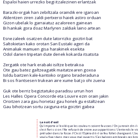
Espaloi haien urrezko begi itzalezinen erlantzak
Barazki-orgak han zebiltzala oraindik ere igaroan
Aldentzen ziren zaldi pertxeroi haiek astiro orduan
Gizon ubelak lo garraiatuz azaloreen gainean
Bi hankak gora doaz Marlyren zaldiak laino artean
Esnezaleek osatzen dute latorrizko goiztiri bat
Saltokietan kako orotan San Eustaki ageri da
Animaliak mamuen gisa harakinek esekita
Odol darien tripetan dute denek kokarda itsatsita
Zergatik ote hark erabaki isiltze betirakoa
Ote gau batez galtzeagatik maitatzearen goxoa
Isildu baitzen kale-kantoiko organo biraderaduna
Bi sos frantsesen trukean aire xume bat jo ohi zuena
Guk ote berriz begiztatuko paradisu urrun hori
Les Halles Opera Concorde eta Louvre ezin orain jakin
Oroitzen zara gau horietaz gau honek gu estaltzean
Gau bihotzean sortu zaiguna eta goiztiri gabea
La nuit d’exil
Qu'importe à l'exilé que les couleurs soient fausses / On jurerait dit-il
c'est Paris si on / Ne refusait de croire aux apparitions / J'entends le vi
préluder dans la fosse // C'est l'Opéra dit-il ce feu follet changeant / J'a
voulu fixer dans mes yeux mal ouverts / Ces balcons embrasés ces br