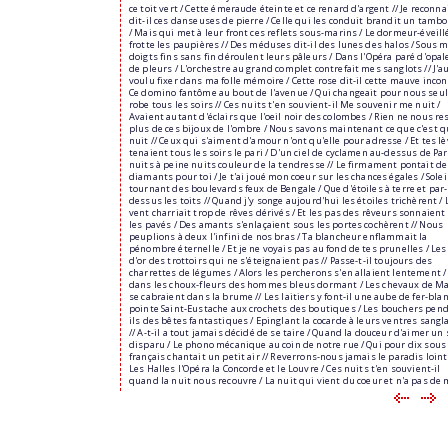
ce toit vert / Cette émeraude éteinte et ce renard d'argent // Je reconna
dit-il ces danseuses de pierre / Celle qui les conduit brandit un tamb
/ Mais qui met à leur front ces reflets sous-marins / Le dormeur-éveill
frotte les paupières // Des méduses dit-il des lunes des halos / Sous 
doigts fins sans fin déroulent leurs pâleurs / Dans l'Opéra paré d'opal
de pleurs / L'orchestre au grand complet contrefait mes sanglots // J'a
voulu fixer dans ma folle mémoire / Cette rose dit-il cette mauve incon
Ce domino fantôme au bout de l'avenue / Qui changeait pour nous seul
robe tous les soirs // Ces nuits t'en souvient-il Me souvenir me nuit /
Avaient autant d'éclairs que l'oeil noir des colombes / Rien ne nous re
plus de ces bijoux de l'ombre / Nous savons maintenant ce que c'est q
nuit // Ceux qui s'aiment d'amour n'ont qu'elle pour adresse / Et tes l
tenaient tous les soirs le pari / D'un ciel de cyclamen au-dessus de Pari
nuits à peine nuits couleur de la tendresse // Le firmament pontait de
diamants pour toi / Je t'ai joué mon coeur sur les chances égales / Solei
tournant des boulevards feux de Bengale / Que d'étoiles à terre et par-
dessus les toits // Quand j'y songe aujourd'hui les étoiles trichèrent / 
vent charriait trop de rêves dérivés / Et les pas des rêveurs sonnaient
les pavés / Des amants s'enlaçaient sous les portes cochèrent // Nous
peuplions à deux l'infini de nos bras / Ta blancheur enflammait la
pénombre éternelle / Et je ne voyais pas au fond de tes prunelles / Les
d'or des trottoirs qui ne s'éteignaient pas // Passe-t-il toujours des
charrettes de légumes / Alors les percherons s'en allaient lentement /
dans les choux-fleurs des hommes bleus dormant / Les chevaux de Ma
se cabraient dans la brume // Les laitiers y font-il une aube de fer-blan
pointe Saint-Eustache aux crochets des boutiques / Les bouchers pen
ils des bêtes fantastiques / Epinglant la cocarde à leurs ventres sangl
// A-t-il a tout jamais décidé de se taire / Quand la douceur d'aimer un 
disparu / Le phono mécanique au coin de notre rue / Qui pour dix sous
français chantait un petit air // Reverrons-nous jamais le paradis loint
Les Halles l'Opéra la Concorde et le Louvre / Ces nuits t'en souvient-il
quand la nuit nous recouvre / La nuit qui vient du coeur et n'a pas de