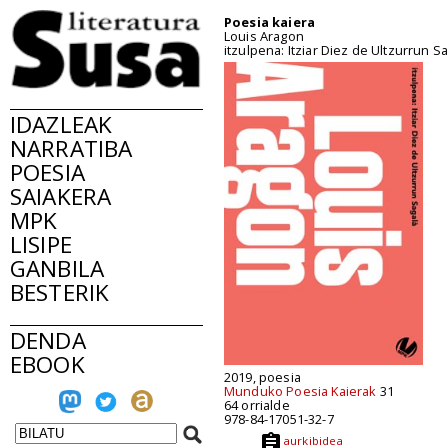
Poesia kaiera
Louis Aragon
itzulpena: Itziar Diez de Ultzurrun S
IDAZLEAK
NARRATIBA
POESIA
SAIAKERA
MPK
LISIPE
GANBILA
BESTERIK
DENDA
EBOOK
2019, poesia
Munduko Poesia Kaierak
31
64 orrialde
978-84-17051-32-7
aurkibidea