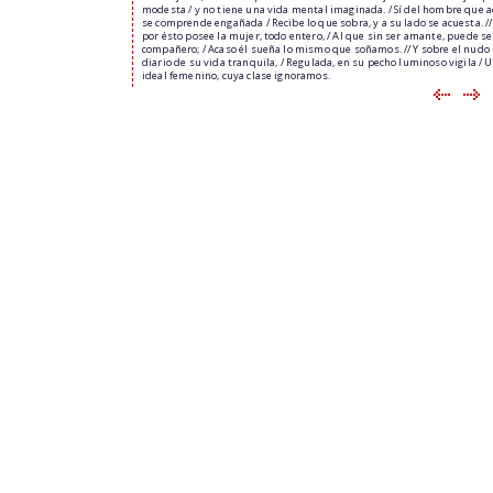
modesta / y no tiene una vida mental imaginada. / Sí del hombre que 
se comprende engañada / Recibe lo que sobra, y a su lado se acuesta. /
por ésto posee la mujer, todo entero, / Al que sin ser amante, puede se
compañero; / Acaso él sueña lo mismo que soñamos. // Y sobre el nudo
diario de su vida tranquila, / Regulada, en su pecho luminoso vigila / 
ideal femenino, cuya clase ignoramos.