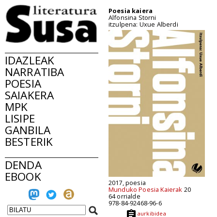
Poesia kaiera
Alfonsina Storni
itzulpena: Uxue Alberdi
IDAZLEAK
NARRATIBA
POESIA
SAIAKERA
MPK
LISIPE
GANBILA
BESTERIK
DENDA
EBOOK
2017, poesia
Munduko Poesia Kaierak
20
64 orrialde
978-84-92468-96-6
aurkibidea