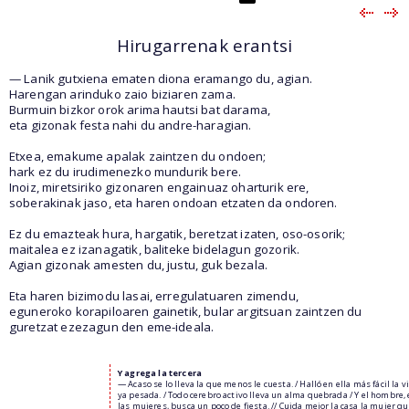
Hirugarrenak erantsi
— Lanik gutxiena ematen diona eramango du, agian.
Harengan arinduko zaio biziaren zama.
Burmuin bizkor orok arima hautsi bat darama,
eta gizonak festa nahi du andre-haragian.
Etxea, emakume apalak zaintzen du ondoen;
hark ez du irudimenezko mundurik bere.
Inoiz, miretsiriko gizonaren engainuaz oharturik ere,
soberakinak jaso, eta haren ondoan etzaten da ondoren.
Ez du emazteak hura, hargatik, beretzat izaten, oso-osorik;
maitalea ez izanagatik, baliteke bidelagun gozorik.
Agian gizonak amesten du, justu, guk bezala.
Eta haren bizimodu lasai, erregulatuaren zimendu,
eguneroko korapiloaren gainetik, bular argitsuan zaintzen du
guretzat ezezagun den eme-ideala.
Y agrega la tercera
— Acaso se lo lleva la que menos le cuesta. / Halló en ella más fácil la v
ya pesada. / Todo cerebro activo lleva un alma quebrada / Y el hombre,
las mujeres, busca un poco de fiesta. // Cuida mejor la casa la mujer qu