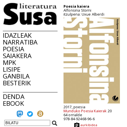
Poesia kaiera
Alfonsina Storni
itzulpena: Uxue Alberdi
IDAZLEAK
NARRATIBA
POESIA
SAIAKERA
MPK
LISIPE
GANBILA
BESTERIK
DENDA
EBOOK
2017, poesia
Munduko Poesia Kaierak
20
64 orrialde
978-84-92468-96-6
aurkibidea