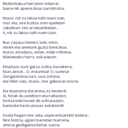
Bedeinkatua harriaren indarra!,
baina nik aparrezkoa izan bihotza.
Itsaso, nik zu lakoa nahi nuen izan,
noiz eta, nire bizitza oren epeletan
zabaltzen zen arratsaldeetan...
A, nik zu lakoa nahi nuen izan.
Ikus nazazu hemen, txiki, erkin,
minek eta ametsek guztiz bentzitua;
itsaso, emadazu, eman, indar infinitua
bilakatzeko harro, eskuraezin.
Emadazu zure gatza, iodoa, basakeria,
Itsas airea!... O, erauntsia! O, sumina!
Zorigaiztokoa naiz, sasi ziztrina,
eta hilen naiz, itsaso, nire gabezian eroria.
Eta itsastarra dut arima, ez besterik.
Ai, hiriak du usteltzen eta nahasten;
bizitza txiki honek dit sufriarazten,
baneuka haren pisuaz askatzerik!
Doala hegan nire seta, esperantzarekin batera...
Nire bizitza, agian txarretan txarrena,
arteria geldigaitza behar zuena