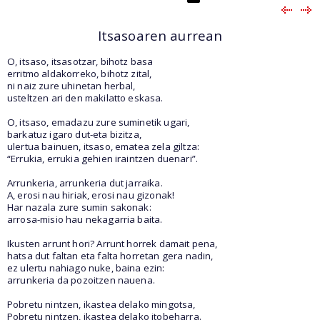
Itsasoaren aurrean
O, itsaso, itsasotzar, bihotz basa
erritmo aldakorreko, bihotz zital,
ni naiz zure uhinetan herbal,
usteltzen ari den makilatto eskasa.
O, itsaso, emadazu zure suminetik ugari,
barkatuz igaro dut-eta bizitza,
ulertua bainuen, itsaso, ematea zela giltza:
“Errukia, errukia gehien iraintzen duenari”.
Arrunkeria, arrunkeria dut jarraika.
A, erosi nau hiriak, erosi nau gizonak!
Har nazala zure sumin sakonak:
arrosa-misio hau nekagarria baita.
Ikusten arrunt hori? Arrunt horrek damait pena,
hatsa dut faltan eta falta horretan gera nadin,
ez ulertu nahiago nuke, baina ezin:
arrunkeria da pozoitzen nauena.
Pobretu nintzen, ikastea delako mingotsa,
Pobretu nintzen, ikastea delako itobeharra.