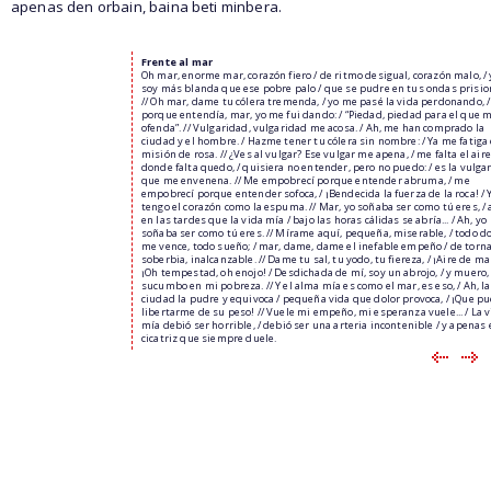
apenas den orbain, baina beti minbera.
Frente al mar
Oh mar, enorme mar, corazón fiero / de ritmo desigual, corazón malo, / 
soy más blanda que ese pobre palo / que se pudre en tus ondas prisio
// Oh mar, dame tu cólera tremenda, / yo me pasé la vida perdonando, /
porque entendía, mar, yo me fui dando: / “Piedad, piedad para el que 
ofenda”. // Vulgaridad, vulgaridad me acosa. / Ah, me han comprado la
ciudad y el hombre. / Hazme tener tu cólera sin nombre: / Ya me fatiga
misión de rosa. // ¿Ves al vulgar? Ese vulgar me apena, / me falta el aire
donde falta quedo, / quisiera no entender, pero no puedo: / es la vulga
que me envenena. // Me empobrecí porque entender abruma, / me
empobrecí porque entender sofoca, / ¡Bendecida la fuerza de la roca! / 
tengo el corazón como la espuma. // Mar, yo soñaba ser como tú eres, / 
en las tardes que la vida mía / bajo las horas cálidas se abría... / Ah, yo
soñaba ser como tú eres. // Mírame aquí, pequeña, miserable, / todo d
me vence, todo sueño; / mar, dame, dame el inefable empeño / de tor
soberbia, inalcanzable. // Dame tu sal, tu yodo, tu fiereza, / ¡Aire de mar
¡Oh tempestad, oh enojo! / Desdichada de mí, soy un abrojo, / y muero,
sucumbo en mi pobreza. // Y el alma mía es como el mar, es eso, / Ah, la
ciudad la pudre y equivoca / pequeña vida que dolor provoca, / ¡Que p
libertarme de su peso! // Vuele mi empeño, mi esperanza vuele... / La 
mía debió ser horrible, / debió ser una arteria incontenible / y apenas 
cicatriz que siempre duele.