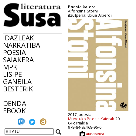
Poesia kaiera
Alfonsina Storni
itzulpena: Uxue Alberdi
IDAZLEAK
NARRATIBA
POESIA
SAIAKERA
MPK
LISIPE
GANBILA
BESTERIK
DENDA
EBOOK
2017, poesia
Munduko Poesia Kaierak
20
64 orrialde
978-84-92468-96-6
aurkibidea