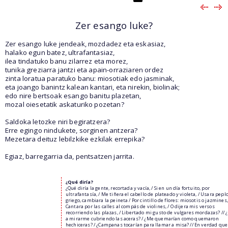
Zer esango luke?
Zer esango luke jendeak, mozdadez eta eskasiaz,
halako egun batez, ultrafantasiaz,
ilea tindatuko banu zilarrez eta morez,
tunika greziarra jantzi eta apain-orraziaren ordez
zinta loratua paratuko banu: miosotiak edo jasminak,
eta joango banintz kalean kantari, eta nirekin, biolinak;
edo nire bertsoak esango banitu plazetan,
mozal oiesetatik askaturiko pozetan?
Saldoka letozke niri begiratzera?
Erre egingo nindukete, sorginen antzera?
Mezetara deituz lebilzkike ezkilak errepika?
Egiaz, barregarria da, pentsatzen jarrita.
¿Qué diría?
¿Qué diría la gente, recortada y vacía, / Si en un día fortuito, por
ultrafantasía, / Me tiñera el cabello de plateado y violeta, / Usara pepl
griego, cambiara la peineta / Por cintillo de flores: miosotis o jazmines,
Cantara por las calles al compás de violines, / O dijera mis versos
recorriendo las plazas, / Libertado mi gusto de vulgares mordazas? // ¿
a mirarme cubriendo las aceras? / ¿Me quemarían como quemaron
hechiceras? / ¿Campanas tocarían para llamar a misa? // En verdad que