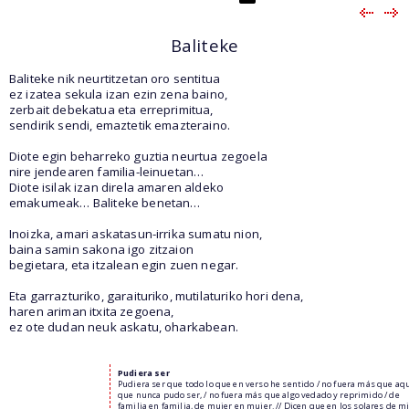
Baliteke
Baliteke nik neurtitzetan oro sentitua
ez izatea sekula izan ezin zena baino,
zerbait debekatua eta erreprimitua,
sendirik sendi, emaztetik emazteraino.
Diote egin beharreko guztia neurtua zegoela
nire jendearen familia-leinuetan…
Diote isilak izan direla amaren aldeko
emakumeak… Baliteke benetan…
Inoizka, amari askatasun-irrika sumatu nion,
baina samin sakona igo zitzaion
begietara, eta itzalean egin zuen negar.
Eta garrazturiko, garaituriko, mutilaturiko hori dena,
haren ariman itxita zegoena,
ez ote dudan neuk askatu, oharkabean.
Pudiera ser
Pudiera ser que todo lo que en verso he sentido / no fuera más que aq
que nunca pudo ser, / no fuera más que algo vedado y reprimido / de
familia en familia, de mujer en mujer. // Dicen que en los solares de m