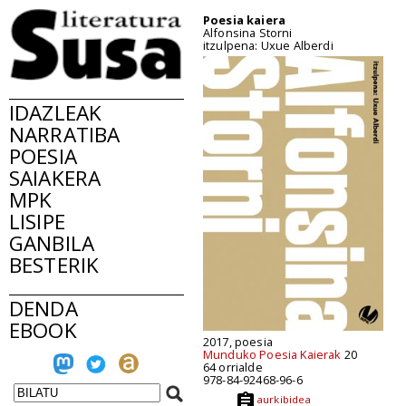
Poesia kaiera
Alfonsina Storni
itzulpena: Uxue Alberdi
IDAZLEAK
NARRATIBA
POESIA
SAIAKERA
MPK
LISIPE
GANBILA
BESTERIK
DENDA
EBOOK
2017, poesia
Munduko Poesia Kaierak
20
64 orrialde
978-84-92468-96-6
aurkibidea