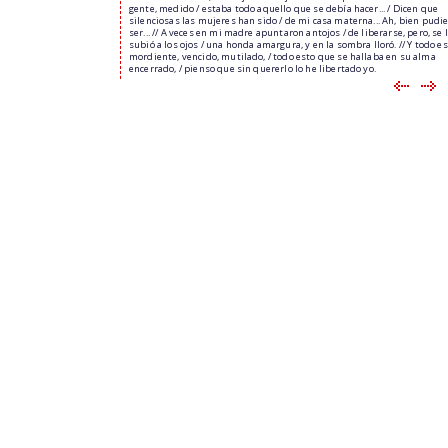
gente, medido / estaba todo aquello que se debía hacer... / Dicen que
silenciosas las mujeres han sido / de mi casa materna... Ah, bien pudi
ser... // A veces en mi madre apuntaron antojos / de liberarse, pero, se 
subió a los ojos / una honda amargura, y en la sombra lloró. // Y todo e
mordiente, vencido, mutilado, / todo esto que se hallaba en su alma
encerrado, / pienso que sin quererlo lo he libertado yo.