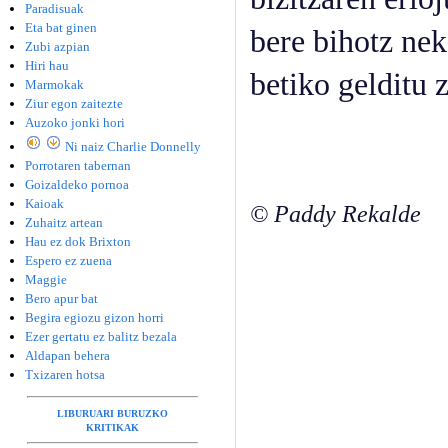
Paradisuak
Eta bat ginen
bere bihotz nek
Zubi azpian
Hiri hau
betiko gelditu 
Marmokak
Ziur egon zaitezte
Auzoko jonki hori
Ni naiz Charlie Donnelly
Porrotaren tabernan
Goizaldeko pornoa
Kaioak
© Paddy Rekalde
Zuhaitz artean
Hau ez dok Brixton
Espero ez zuena
Maggie
Bero apur bat
Begira egiozu gizon horri
Ezer gertatu ez balitz bezala
Aldapan behera
Txizaren hotsa
LIBURUARI BURUZKO
KRITIKAK