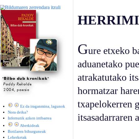
HERRIMI
G
ure etxeko ba
aduanetako pue
atrakatutako it
hormatzar hare
txapelokerren g
Ez da iraganmina, lagunok
Nora deika?
itsasadarraren a
Infernutik azken irribarrea
Aberkideak
Botilaren bihurguneak
Leherketak