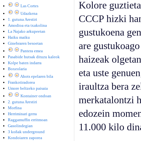
Kolore guztiet
Las Cortes
Udazkena
CCCP hizki han
1. gutuna Arestiri
Amodioa eta txakolina
gustukoena gen
La Najako arkupeetan
Haiku maiku
are gustukoago
Ginebraren besoetan
Pantera emea
haizeak olgetan
Pasabide hutsak dituzu kaleok
Kolpe baten indarra
Boxeolaria
eta uste genuen
Ahots epelaren bila
Frankotiradorea
iraultza bera ze
Umore beltzeko paisaia
Kontainer ondoan
merkatalontzi h
2. gutuna Arestiri
Morfina
edozein moment
Herriminari gerra
Raggamuffin erritmoan
11.000 kilo din
Gasolindegian
3 koñak underground
Kondoiaren zaporea