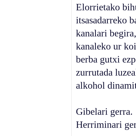
Elorrietako bi
itsasadarreko ba
kanalari begira
kanaleko ur koip
berba gutxi ezp
zurrutada luzea
alkohol dinamit
Gibelari gerra.
Herriminari ger