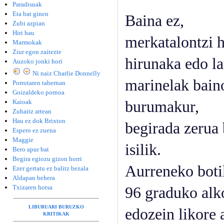
Paradisuak
Eta bat ginen
Baina ez,
Zubi azpian
Hiri hau
merkatalontzi h
Marmokak
Ziur egon zaitezte
hirunaka edo l
Auzoko jonki hori
Ni naiz Charlie Donnelly
marinelak baino
Porrotaren tabernan
Goizaldeko pornoa
Kaioak
burumakur,
Zuhaitz artean
Hau ez dok Brixton
begirada zerua 
Espero ez zuena
Maggie
isilik.
Bero apur bat
Begira egiozu gizon horri
Aurreneko botik
Ezer gertatu ez balitz bezala
Aldapan behera
Txizaren hotsa
96 graduko alko
LIBURUARI BURUZKO
edozein likore 
KRITIKAK