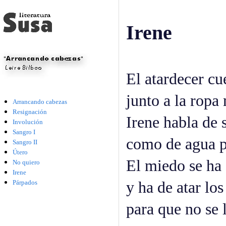
Irene
El atardecer cu
junto a la ropa
Arrancando cabezas
Resignación
Irene habla de 
Involución
Sangro I
como de agua p
Sangro II
Útero
El miedo se ha 
No quiero
Irene
Párpados
y ha de atar lo
para que no se l