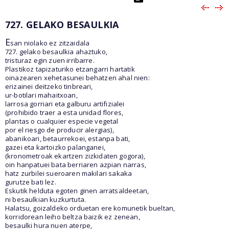
727. GELAKO BESAULKIA
E
san niolako ez zitzaidala
727. gelako besaulkia ahaztuko,
tristuraz egin zuen irribarre.
Plastikoz tapizaturiko etzangarri hartatik
oinazearen xehetasunei behatzen ahal nien:
erizainei deitzeko tinbreari,
ur-botilari mahaitxoan,
larrosa gorriari eta galburu artifizialei
(prohibido traer a esta unidad flores,
plantas o cualquier especie vegetal
por el riesgo de producir alergias),
abanikoari, betaurrekoei, estanpa bati,
gazei eta kartoizko palanganei,
(kronometroak ekartzen zizkidaten gogora),
oin hanpatuei bata berriaren azpian narras,
hatz zurbilei sueroaren makilari sakaka
gurutze bati lez.
Eskutik helduta egoten ginen arratsaldeetan,
ni besaulkian kuzkurtuta.
Halatsu, goizaldeko orduetan ere komunetik bueltan,
korridorean leiho beltza baizik ez zenean,
besaulki hura nuen aterpe,