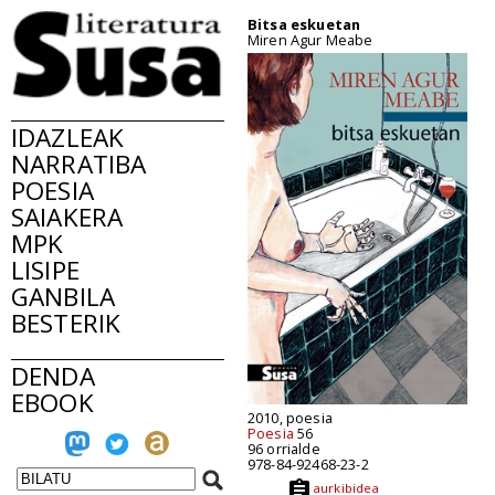
Bitsa eskuetan
Miren Agur Meabe
IDAZLEAK
NARRATIBA
POESIA
SAIAKERA
MPK
LISIPE
GANBILA
BESTERIK
DENDA
EBOOK
2010, poesia
Poesia
56
96 orrialde
978-84-92468-23-2
aurkibidea