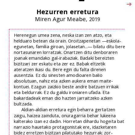
Hezurren erretura
Miren Agur Meabe,
2019
Herenegun umea zena, neska izan zen atzo, eta
helduaro betean da orain. Oroitzapenetan —eskola-
egunetan, familia giroan, jolasetan...— bilatu ditu bere
nortasunaren lorratzak. Onartzen ditu denboraren
joanak emandako gal-irabaziak. Badaki bereizten
bizitzari zer eskatu eta zer ez. Babak eltzetik
ateratzen ikasi du. Bere egin du falta direnen
ausentzia. Ez du sinesten amodioaren balio
absolutuan, nahiz eta azken aukera eman maite-
kontuei. Ezagun zaizkio beste andre batzuen irrikak
eta beldurrak. Ez du galdu ironiaren ufada. Eta
bakardadeak eman dio hazten jarraitzeko azken
bultzada.
Aldian-aldian erretura egin beharra gertatzen
zaigu, haizea zainduta, onuragarria behar lukeena
kalterako izan ez dadin. Horretan dihardu hogeita bat
narrazio hauetako protagonistak ere, idazketaren
bidez erretzen bizitzan pilatutako hezurrak: zor-