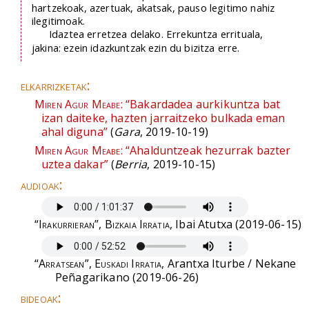
hartzekoak, azertuak, akatsak, pauso legitimo nahiz
ilegitimoak.
Idaztea erretzea delako. Errekuntza errituala,
jakina: ezein idazkuntzak ezin du bizitza erre.
elkarrizketak:
Miren Agur Meabe:
“Bakardadea aurkikuntza bat
izan daiteke, hazten jarraitzeko bulkada eman
ahal diguna”
(
Gara
, 2019-10-19)
Miren Agur Meabe:
“Ahalduntzeak hezurrak bazter
uztea dakar”
(
Berria
, 2019-10-15)
audioak:
“Irakurrieran”, Bizkaia Irratia
, Ibai Atutxa (2019-06-15)
“Arratsean”, Euskadi Irratia
, Arantxa Iturbe / Nekane
Peñagarikano (2019-06-26)
bideoak: