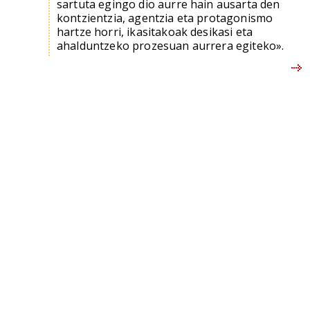
sartuta egingo dio aurre hain ausarta den
kontzientzia, agentzia eta protagonismo
hartze horri, ikasitakoak desikasi eta
ahalduntzeko prozesuan aurrera egiteko».