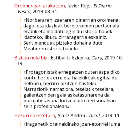
Oroimenean arakatzen
, Javier Rojo,
El Diario
Vasco
, 2019-08-31
«Norberaren izaeraren oinarrian oroimena
dago, eta idazleak bere oroimen pertsonala
erabili eta moldatu egin du istorio hauek
idazteko, liburu zirraragarria eskainiz.
Sentimenduak pizteko dohaina dute
Meaberen istorio hauek».
Bizitza nola bizi
, Estibalitz Ezkerra,
Gara
, 2019-10-
19
«Protagonistak ernegatzen duten aspaldiko
kontu horiek erre eta haiekikoak egitea du
helburu, berriro bizitzen hasteko.
Narraziotik narraziora, teselatik teselara,
gailentzen den gaia askatasunarena da:
burujabetasuna lortzea arlo pertsonalean
zein profesionalean».
Hezurren erretura
, Alaitz Andreu,
Aizu!
, 2019-11
«Iraganetik orainaldirako joan-etorriei luma