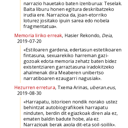
narrazio hauetako baten izenburua: Teselak.
Baita liburu honen egitura deskribatzeko
irudia ere. Narrazioa da, joan-etorriko
loturez jositako ipuin sarea edo nobela
fragmentatua».
Memoria liriko erreak
, Hasier Rekondo,
Deia
,
2019-07-20
«Estiloaren gardena, edertasun estetikoaren
fintasuna, sexuarekiko harreman gazi-
gozoak edota memoria zehatz baten bidez
existentziaren garraztasuna iradokitzeko
ahalmenak dira Meaberen unibertso
narratiboaren ezaugarri nagusiak».
Hezurren erretura
, Txema Arinas,
uberan.eus
,
2019-08-30
«Harrapatu, istorioen nondik norako ustez
behintzat autobiografikoek harrapatu
ninduten, berdin dit egiazkoak diren ala ez,
ematen baldin badute hobe, ala ez.
Narrazioak berak axola dit-eta soil-soilik».