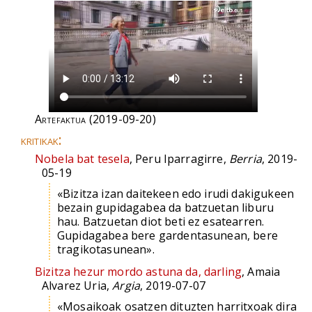
Artefaktua
(2019-09-20)
kritikak:
Nobela bat tesela
, Peru Iparragirre,
Berria
, 2019-
05-19
«Bizitza izan daitekeen edo irudi dakigukeen
bezain gupidagabea da batzuetan liburu
hau. Batzuetan diot beti ez esatearren.
Gupidagabea bere gardentasunean, bere
tragikotasunean».
Bizitza hezur mordo astuna da, darling
, Amaia
Alvarez Uria,
Argia
, 2019-07-07
«Mosaikoak osatzen dituzten harritxoak dira