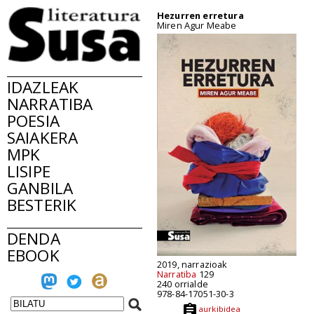
Hezurren erretura
Miren Agur Meabe
IDAZLEAK
NARRATIBA
POESIA
SAIAKERA
MPK
LISIPE
GANBILA
BESTERIK
DENDA
EBOOK
2019, narrazioak
Narratiba
129
240 orrialde
978-84-17051-30-3
aurkibidea