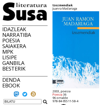
Izozmendiak
Juanra Madariaga
IDAZLEAK
NARRATIBA
POESIA
SAIAKERA
MPK
LISIPE
GANBILA
BESTERIK
DENDA
EBOOK
2003, poesia
Poesia
36
96 orrialde
978-84-95511-58-4