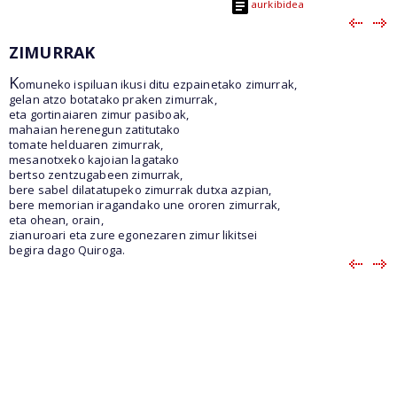
aurkibidea
ZIMURRAK
K
omuneko ispiluan ikusi ditu ezpainetako zimurrak,
gelan atzo botatako praken zimurrak,
eta gortinaiaren zimur pasiboak,
mahaian herenegun zatitutako
tomate helduaren zimurrak,
mesanotxeko kajoian lagatako
bertso zentzugabeen zimurrak,
bere sabel dilatatupeko zimurrak dutxa azpian,
bere memorian iragandako une ororen zimurrak,
eta ohean, orain,
zianuroari eta zure egonezaren zimur likitsei
begira dago Quiroga.