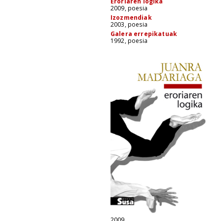
Eroriaren logika
2009, poesia
Izozmendiak
2003, poesia
Galera errepikatuak
1992, poesia
2009