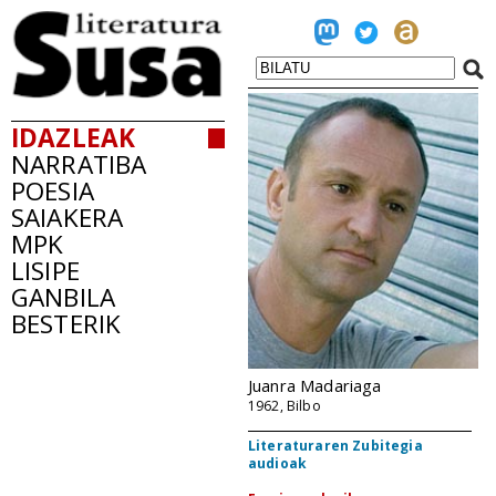
IDAZLEAK
NARRATIBA
POESIA
SAIAKERA
MPK
LISIPE
GANBILA
BESTERIK
Juanra Madariaga
1962, Bilbo
Literaturaren Zubitegia
audioak