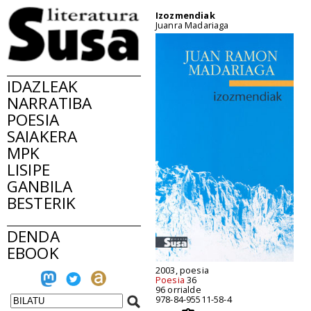
Izozmendiak
Juanra Madariaga
IDAZLEAK
NARRATIBA
POESIA
SAIAKERA
MPK
LISIPE
GANBILA
BESTERIK
DENDA
EBOOK
2003, poesia
Poesia
36
96 orrialde
978-84-95511-58-4