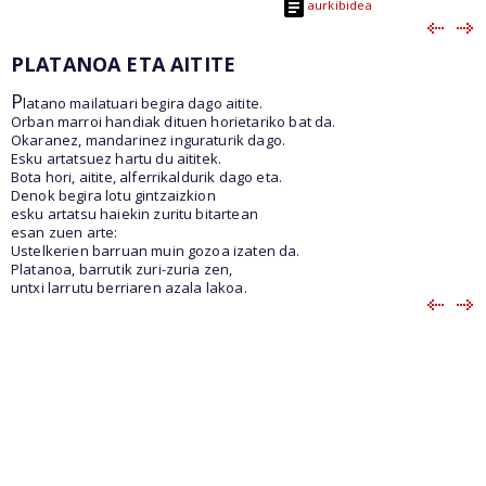
aurkibidea
PLATANOA ETA AITITE
P
latano mailatuari begira dago aitite.
Orban marroi handiak dituen horietariko bat da.
Okaranez, mandarinez inguraturik dago.
Esku artatsuez hartu du aititek.
Bota hori, aitite, alferrikaldurik dago eta.
Denok begira lotu gintzaizkion
esku artatsu haiekin zuritu bitartean
esan zuen arte:
Ustelkerien barruan muin gozoa izaten da.
Platanoa, barrutik zuri-zuria zen,
untxi larrutu berriaren azala lakoa.