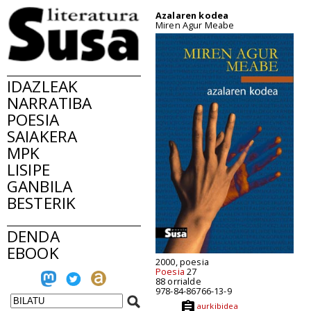
Azalaren kodea
Miren Agur Meabe
IDAZLEAK
NARRATIBA
POESIA
SAIAKERA
MPK
LISIPE
GANBILA
BESTERIK
DENDA
EBOOK
2000, poesia
Poesia
27
88 orrialde
978-84-86766-13-9
aurkibidea