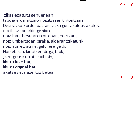
E
lkar ezagutu genuenean,
tapoia erori zitzaion bizitzaren tintontziari.
Desirazko kordoi bat jaio zitzaigun azaletik azalera
eta ibiltzeari ekin genion,
noiz bata bestearen ondoan, martxan,
noiz unibertsoan biraka, alderantzikaturik,
noiz aurrez aurre, geldi ere geldi.
Horretara izkiriatzen dugu, biok,
gure geure urrats soilekin,
liburu luze bat,
liburu orijinal bat
akatsez eta azertuz betea.