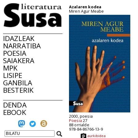
Azalaren kodea
Miren Agur Meabe
IDAZLEAK
NARRATIBA
POESIA
SAIAKERA
MPK
LISIPE
GANBILA
BESTERIK
DENDA
EBOOK
2000, poesia
Poesia
27
88 orrialde
978-84-86766-13-9
aurkibidea