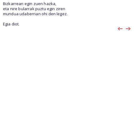
Bizkarrean egin zuen hazka,
eta nire bularrak puztu egin ziren
mundua udaberrian ohi den legez.
Egia diot.