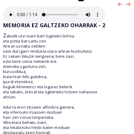
MEMORIA EZ GALTZEKO OHARRAK - 2
Z
abalik utzi nuen bart logelako leihoa
eta piztia bat sartu zen.
Aireari usnaka zebilen:
uste dut igarri ninduela izara artean kuzkurtuta.
Ez zekien biluzik nengoena, bere zain,
ezta bere izena nekienik ere.
Animalia ugaztuna zen,
burusoildua,
bularrean bilo gutxikoa,
ipurdi irtenekoa,
begiak kilometroz eta loguraz beterik
eta tabako, kresal eta ogitarteko hotzen nahastea
ahoan.
Adurra erori zitzaion alfonbra gainera,
eta infernuko itsasoen moduan
hasi zen zorua txinpartaka.
Alboetara behatu zuen,
eta lokatzezko hilobi baten moduan
desitxuratu ziren hormak.