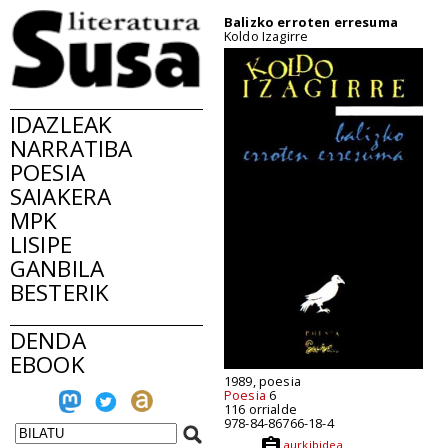
Balizko erroten erresuma
Koldo Izagirre
IDAZLEAK
NARRATIBA
POESIA
SAIAKERA
MPK
LISIPE
GANBILA
BESTERIK
DENDA
EBOOK
1989, poesia
Poesia
6
116 orrialde
978-84-86766-18-4
aurkibidea