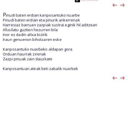
P
inudi baten erdian kanposantuko nuarbe
Pinudi baten erdian eta pinurik ankerrenak
Harresiaz barruan zazpiak sustrai eginik hil aditzean
Afusilatu guztien hezurren bila
Inor ez dadin altxa bizirik
Iraun genuenon bihotzaren eske
Kanposantuko nuarbeko aldapan gora
Orduan haurrak zirenak
Zazpi pinuak zain dauzkate
Kanposantuan ateak beti zabalik nuarbek