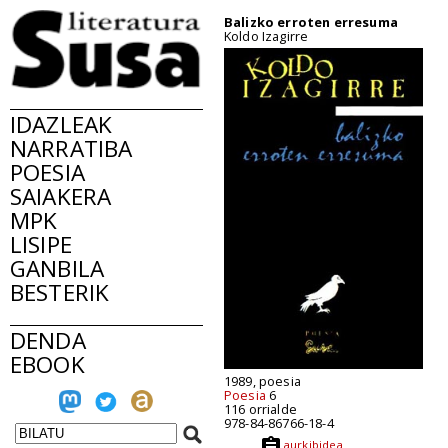
Balizko erroten erresuma
Koldo Izagirre
IDAZLEAK
NARRATIBA
POESIA
SAIAKERA
MPK
LISIPE
GANBILA
BESTERIK
DENDA
EBOOK
1989, poesia
Poesia
6
116 orrialde
978-84-86766-18-4
aurkibidea