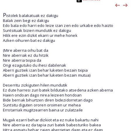
P
istolek balakatuak ez dakigu
Balak zein begi ez dakigu
Edo bala edo harri edo leize izan zen edo urkabe edo haizto
Suntsituak bizien mundutik ez dakigu
Hilik ere ezin dizkit ekarri ur mehe honek
Azken oihuren bat ez dakigu
(Mire aberria oihu bat da
Nire aberriak ez du hitzik
Nire aberria txipia da
Ongi ezagutuko du ihesi dabilenak
Aberri guztiek izan behar luketen bezain txipia
Aberri guztiek izan behar luketen bezain mutua)
Deserritu zizkiguten hilen mundutik
Ez dute harresi zuri batek bildutako atsedena azken aberria
Haien ondoan dago nirea leizeen hondoan
Bide berriak bihurtzen diren bidezidorretan dago
Suntsitu diguten ororen oroimen ur mehea
Errotarriak mugitzearren baina ur zulatzaile
Mugak ezarri behar dizkiot eta ez nuke bakartu nahi
Nire aberria ez da tapia zuri batek babesturiko bakea
Hitza asmatu behar zaien aberrietan dago eta ez dago