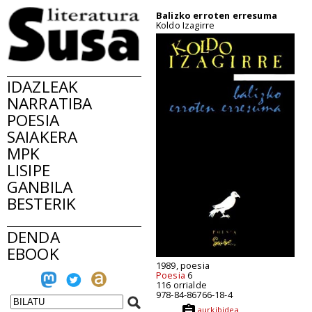
Balizko erroten erresuma
Koldo Izagirre
IDAZLEAK
NARRATIBA
POESIA
SAIAKERA
MPK
LISIPE
GANBILA
BESTERIK
DENDA
EBOOK
1989, poesia
Poesia
6
116 orrialde
978-84-86766-18-4
aurkibidea