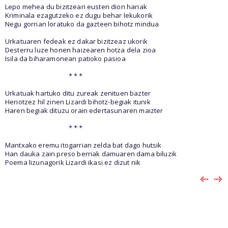
Lepo mehea du bizitzeari eusten dion hariak
Kriminala ezagutzeko ez dugu behar lekukorik
Negu gorrian loratuko da gazteen bihotz mindua
Urkatuaren fedeak ez dakar bizitzeaz ukorik
Desterru luze honen haizearen hotza dela zioa
Isila da biharamonean patioko pasioa
* * *
Urkatuak hartuko ditu zureak zenituen bazter
Heriotzez hil zinen Lizardi bihotz-begiak itunik
Haren begiak dituzu orain edertasunaren maizter
* * *
Mantxako eremu itogarrian zelda bat dago hutsik
Han dauka zain preso berriak damuaren dama biluzik
Poema lizunagorik Lizardi ikasi ez dizut nik