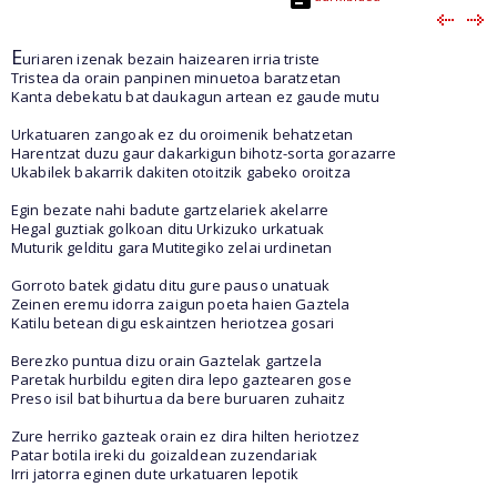
E
uriaren izenak bezain haizearen irria triste
Tristea da orain panpinen minuetoa baratzetan
Kanta debekatu bat daukagun artean ez gaude mutu
Urkatuaren zangoak ez du oroimenik behatzetan
Harentzat duzu gaur dakarkigun bihotz-sorta gorazarre
Ukabilek bakarrik dakiten otoitzik gabeko oroitza
Egin bezate nahi badute gartzelariek akelarre
Hegal guztiak golkoan ditu Urkizuko urkatuak
Muturik gelditu gara Mutitegiko zelai urdinetan
Gorroto batek gidatu ditu gure pauso unatuak
Zeinen eremu idorra zaigun poeta haien Gaztela
Katilu betean digu eskaintzen heriotzea gosari
Berezko puntua dizu orain Gaztelak gartzela
Paretak hurbildu egiten dira lepo gaztearen gose
Preso isil bat bihurtua da bere buruaren zuhaitz
Zure herriko gazteak orain ez dira hilten heriotzez
Patar botila ireki du goizaldean zuzendariak
Irri jatorra eginen dute urkatuaren lepotik